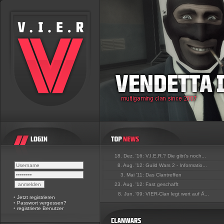
18. Dez. '16:
V.I.E.R.? Die gibt's noch...
8. Aug. '12:
Guild Wars 2 - Informatio...
3. Mai '11:
Das Clantreffen
23. Aug. '12:
Fast geschafft
8. Jun. '09:
VIER-Clan legt wert auf Ä...
•
Jetzt registrieren
•
Passwort vergessen?
•
registrierte Benutzer