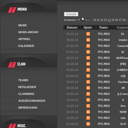
Sortieren:
«
‹
...
10
11
12
13
14
15
16
17
18
..
NEWS
Datum:
Spiel:
Team:
Gegner
NEWS-ARCHIV
25.02.10
TF2.RED
31.
ARTIKEL
26.02.10
TF2.RED
intake
KALENDER
27.02.10
TF2.RED
Caward
27.02.10
TF2.RED
fp´
28.02.10
TF2.RED
6kNTou
21.03.10
TF2.RED
[FB]
02.04.10
TF2.RED
(=WDG=
04.04.10
TF2.RED
eQ|
TEAMS
14.04.10
TF2.RED
Cardu
MITGLIEDER
08.04.10
TF2.RED
d9
CLANWARS
15.04.10
TF2.RED
|LZ.war
18.04.10
TF2.RED
$
AUSZEICHNUNGEN
13.05.10
TF2.RED
-9m-
WERDEGANG
10.06.10
TF2.RED
NOM
10.06.10
TF2.RED
sdx
24.06.10
TF2.RED
ScS