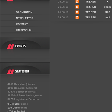
25.06.10
TF2.RED
X
26.06.10
TF2.RED
sh1ne
SPONSOREN
26.06.10
TF2.RED
SLS
29.06.10
TF2.RED
mtf!
NEWSLETTER
KONTAKT
IMPRESSUM
4260 Besucher (Heute)
4608 Besucher (Gestern)
32570 Besucher (Monat)
3927044 Besucher insgesamt
37713 registrierte Benutzer
0 Benutzer
online
109 Gäste
online
•
Zeige Statistik