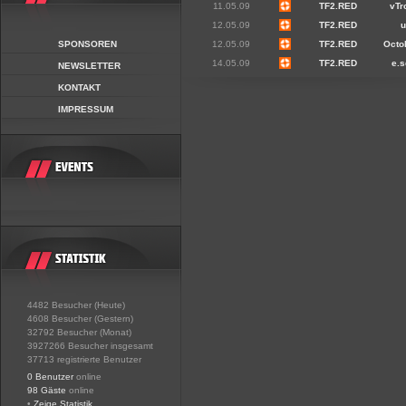
11.05.09
TF2.RED
vTr
12.05.09
TF2.RED
u
SPONSOREN
12.05.09
TF2.RED
Octo
14.05.09
TF2.RED
e.
NEWSLETTER
KONTAKT
IMPRESSUM
4482 Besucher (Heute)
4608 Besucher (Gestern)
32792 Besucher (Monat)
3927266 Besucher insgesamt
37713 registrierte Benutzer
0 Benutzer
online
98 Gäste
online
•
Zeige Statistik