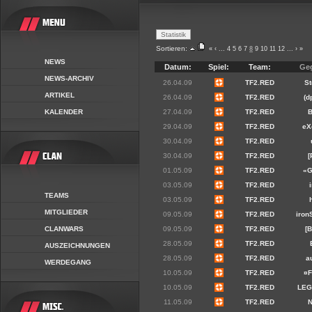
Sortieren:
«
‹
...
4
5
6
7
8
9
10
11
12
...
›
»
NEWS
Datum:
Spiel:
Team:
Ge
NEWS-ARCHIV
26.04.09
TF2.RED
S
ARTIKEL
26.04.09
TF2.RED
(d
KALENDER
27.04.09
TF2.RED
29.04.09
TF2.RED
eX
30.04.09
TF2.RED
30.04.09
TF2.RED
[
01.05.09
TF2.RED
«
03.05.09
TF2.RED
TEAMS
03.05.09
TF2.RED
MITGLIEDER
09.05.09
TF2.RED
iron
CLANWARS
09.05.09
TF2.RED
[
28.05.09
TF2.RED
AUSZEICHNUNGEN
28.05.09
TF2.RED
au
WERDEGANG
10.05.09
TF2.RED
¤
10.05.09
TF2.RED
LEG
11.05.09
TF2.RED
N