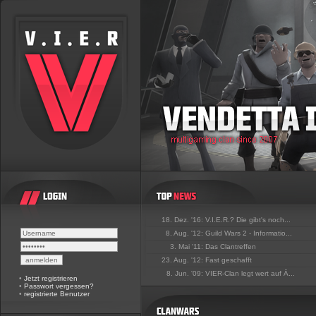
18. Dez. '16:
V.I.E.R.? Die gibt's noch...
8. Aug. '12:
Guild Wars 2 - Informatio...
3. Mai '11:
Das Clantreffen
23. Aug. '12:
Fast geschafft
8. Jun. '09:
VIER-Clan legt wert auf Ä...
•
Jetzt registrieren
•
Passwort vergessen?
•
registrierte Benutzer