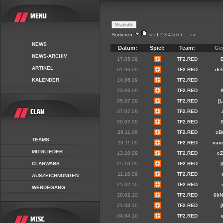
Sortieren:
«
‹
1
2
3
4
5
6
7
...
›
»
NEWS
Datum:
Spiel:
Team:
Ge
NEWS-ARCHIV
17.05.09
TF2.RED
ARTIKEL
01.06.09
TF2.RED
def
KALENDER
14.06.09
TF2.RED
23.06.09
TF2.RED
05.07.09
TF2.RED
[L
07.07.09
TF2.RED
09.07.09
TF2.RED
26.11.09
TF2.RED
cBu
TEAMS
29.11.09
TF2.RED
cau
MITGLIEDER
13.10.09
TF2.RED
cZ
CLANWARS
25.10.09
TF2.RED
[
11.10.09
TF2.RED
AUSZEICHNUNGEN
25.02.10
TF2.RED
WERDEGANG
28.02.10
TF2.RED
6kN
21.03.10
TF2.RED
04.04.10
TF2.RED