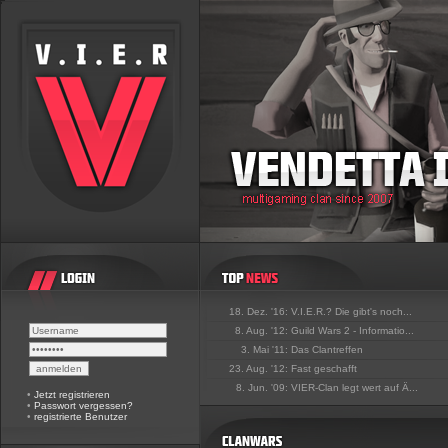
18. Dez. '16:
V.I.E.R.? Die gibt's noch...
8. Aug. '12:
Guild Wars 2 - Informatio...
3. Mai '11:
Das Clantreffen
23. Aug. '12:
Fast geschafft
8. Jun. '09:
VIER-Clan legt wert auf Ä...
•
Jetzt registrieren
•
Passwort vergessen?
•
registrierte Benutzer