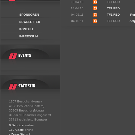
08.04.10
TF2.RED
18.04.10
TF2.RED
SPONSOREN
04.05.11
TF2.RED
Per
04.10.11
TF2.RED
dot
NEWSLETTER
KONTAKT
IMPRESSUM
1967 Besucher (Heute)
4928 Besucher (Gestern)
35205 Besucher (Monat)
3929679 Besucher insgesamt
37713 registrierte Benutzer
0 Benutzer
online
180 Gäste
online
•
Zeige Statistik