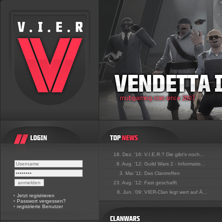
18. Dez. '16:
V.I.E.R.? Die gibt's noch...
8. Aug. '12:
Guild Wars 2 - Informatio...
3. Mai '11:
Das Clantreffen
23. Aug. '12:
Fast geschafft
8. Jun. '09:
VIER-Clan legt wert auf Ä...
•
Jetzt registrieren
•
Passwort vergessen?
•
registrierte Benutzer