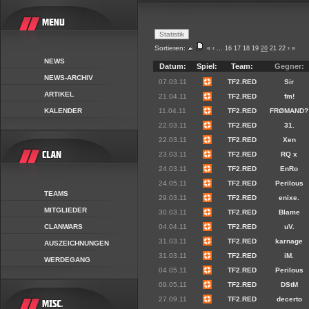
Sortieren:
«
‹
...
16
17
18
19
20
21
22
›
»
NEWS
Datum:
Spiel:
Team:
Gegner:
NEWS-ARCHIV
07.03.11
TF2.RED
Sir
ARTIKEL
21.04.11
TF2.RED
fm!
KALENDER
11.04.11
TF2.RED
FRØMAND?
22.03.11
TF2.RED
31.
22.03.11
TF2.RED
Xen
23.03.11
TF2.RED
RQ x
24.03.11
TF2.RED
EnRo
24.05.11
TF2.RED
Perilous
TEAMS
29.03.11
TF2.RED
enixe.
MITGLIEDER
30.03.11
TF2.RED
Blame
CLANWARS
04.04.11
TF2.RED
uV.
31.03.11
TF2.RED
karnage
AUSZEICHNUNGEN
31.03.11
TF2.RED
iM.
WERDEGANG
04.05.11
TF2.RED
Perilous
09.05.11
TF2.RED
DStM
27.09.11
TF2.RED
decerto