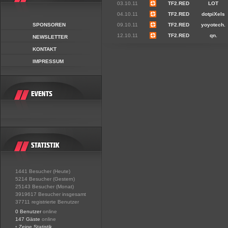
03.10.11
TF2.RED
LOT
04.10.11
TF2.RED
dotpiXels
SPONSOREN
09.10.11
TF2.RED
yoyotech.
12.10.11
TF2.RED
qn.
NEWSLETTER
KONTAKT
IMPRESSUM
1441 Besucher (Heute)
5214 Besucher (Gestern)
25143 Besucher (Monat)
3919617 Besucher insgesamt
37711 registrierte Benutzer
0 Benutzer
online
147 Gäste
online
•
Zeige Statistik