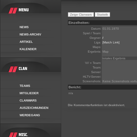
Einzelheiten:
NEWS
Datum:
01.01.1970
Spiel / Team:
NEWS-ARCHIV
Gegner:
/
ARTIKEL
Liga:
[Match Link]
Maps:
KALENDER
Ergebnis:
Map
totales Ergebnis
\V/ » Team:
Team:
Server:
HLTV-Server:
Screenshots:
Keine Screenshots vor
TEAMS
Bericht:
MITGLIEDER
n/a
CLANWARS
Die Kommentarfunktion ist deaktiviert.
AUSZEICHNUNGEN
WERDEGANG