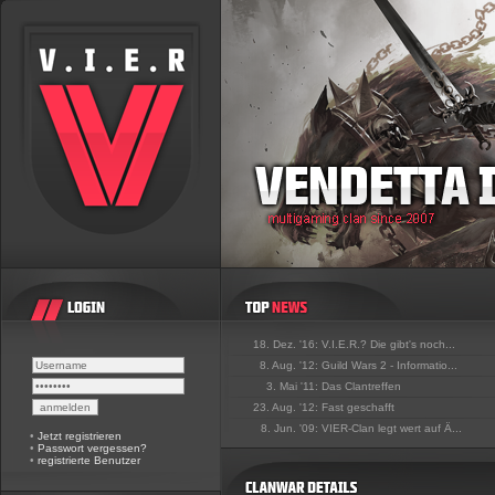
18. Dez. '16:
V.I.E.R.? Die gibt's noch...
8. Aug. '12:
Guild Wars 2 - Informatio...
3. Mai '11:
Das Clantreffen
23. Aug. '12:
Fast geschafft
8. Jun. '09:
VIER-Clan legt wert auf Ä...
•
Jetzt registrieren
•
Passwort vergessen?
•
registrierte Benutzer