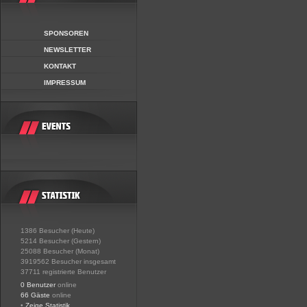
SPONSOREN
NEWSLETTER
KONTAKT
IMPRESSUM
1386 Besucher (Heute)
5214 Besucher (Gestern)
25088 Besucher (Monat)
3919562 Besucher insgesamt
37711 registrierte Benutzer
0 Benutzer
online
66 Gäste
online
•
Zeige Statistik