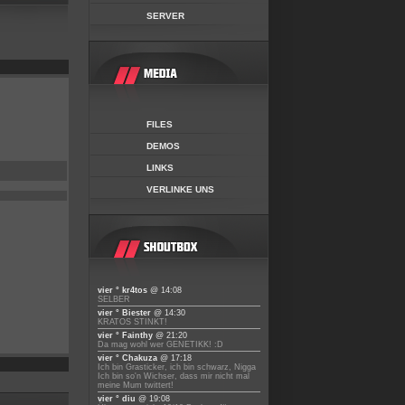
SERVER
FILES
DEMOS
LINKS
VERLINKE UNS
vier ° kr4tos
@ 14:08
SELBER
vier ° Biester
@ 14:30
KRATOS STINKT!
vier ° Fainthy
@ 21:20
Da mag wohl wer GENETIKK! :D
vier ° Chakuza
@ 17:18
Ich bin Grasticker, ich bin schwarz, Nigga
Ich bin so'n Wichser, dass mir nicht mal
meine Mum twittert!
vier ° diu
@ 19:08