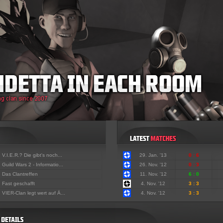
:
V.I.E.R.? Die gibt's noch...
29. Jan. '13
0 : 6
:
Guild Wars 2 - Informatio...
26. Nov. '12
0 : 3
:
Das Clantreffen
11. Nov. '12
6 : 0
:
Fast geschafft
4. Nov. '12
3 : 3
:
VIER-Clan legt wert auf Ä...
4. Nov. '12
3 : 3