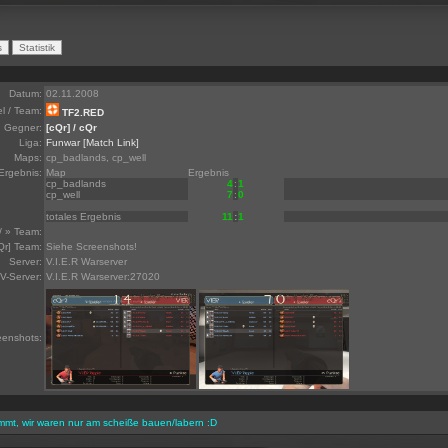
Datum:
02.11.2008
el / Team:
TF2.RED
Gegner:
[cQr] / cQr
Liga:
Funwar
[Match Link]
Maps:
cp_badlands, cp_well
Ergebnis:
Map
Ergebnis
cp_badlands
4
:
1
cp_well
7
:
0
totales Ergebnis
11
:
1
/ » Team:
Qr] Team:
Siehe Screenshots!
Server:
V.I.E.R Warserver
V-Server:
V.I.E.R Warserver:27020
eenshots:
immt, wir waren nur am scheiße bauen/labern :D