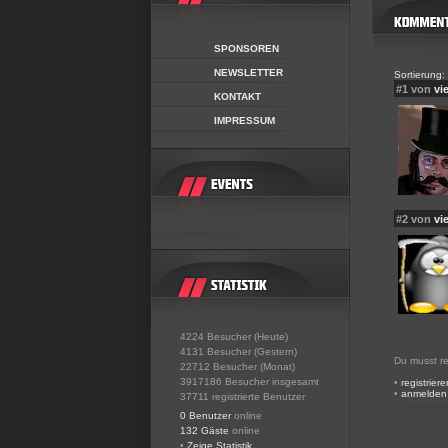
SPONSOREN
NEWSLETTER
Sortierung:
#1 von
vi
KONTAKT
IMPRESSUM
#2 von
vi
4224 Besucher (Heute)
4131 Besucher (Gestern)
Du musst re
22712 Besucher (Monat)
3917186 Besucher insgesamt
•
registriere
•
anmelden
37711 registrierte Benutzer
0 Benutzer
online
132 Gäste
online
•
Zeige Statistik