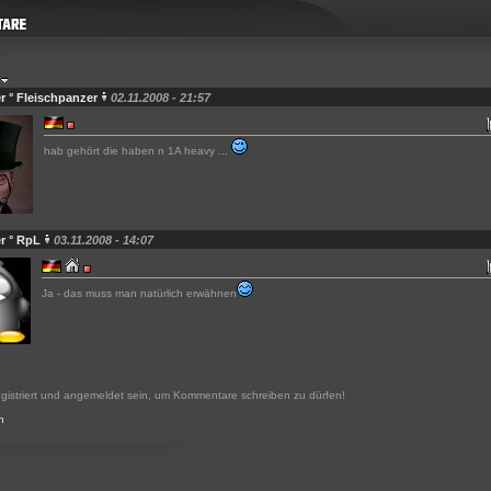
er ° Fleischpanzer
02.11.2008 - 21:57
hab gehört die haben n 1A heavy ...
er ° RpL
03.11.2008 - 14:07
Ja - das muss man natürlich erwähnen
gistriert und angemeldet sein, um Kommentare schreiben zu dürfen!
n