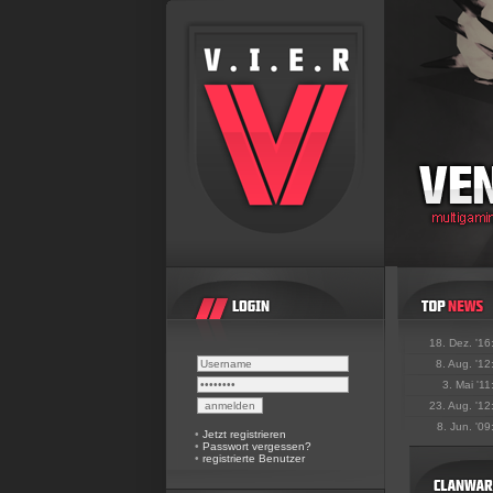
18. Dez. '16
8. Aug. '12
3. Mai '11
23. Aug. '12
8. Jun. '09
•
Jetzt registrieren
•
Passwort vergessen?
•
registrierte Benutzer