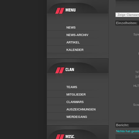
Einzelheiten:
NEWS
Spi
NEWS-ARCHIV
ARTIKEL
KALENDER
\V
[c
HLT
TEAMS
MITGLIEDER
CLANWARS
Scr
AUSZEICHNUNGEN
WERDEGANG
Bericht:
Nichts hat gest