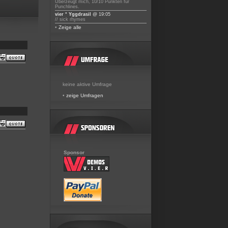
Überzeugt mich, 10/10 Punkten für
Punchlines.
vier ° Yggdrasil
@ 19:05
// sick rhymes
•
Zeige alle
keine aktive Umfrage
•
zeige Umfragen
Sponsor