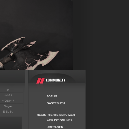
-df-
trick17
FORUM
=[GS]= ?
GÄSTEBUCH
Negus
E-SuSu
REGISTRIERTE BENUTZER
WER IST ONLINE?
UMFRAGEN