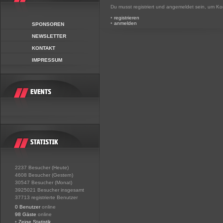
Du musst registriert und angemeldet sein, um K
•
registrieren
•
anmelden
SPONSOREN
NEWSLETTER
KONTAKT
IMPRESSUM
2237 Besucher (Heute)
4608 Besucher (Gestern)
30547 Besucher (Monat)
3925021 Besucher insgesamt
37713 registrierte Benutzer
0 Benutzer
online
98 Gäste
online
•
Zeige Statistik