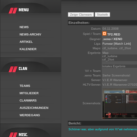
Einzelheiten:
NEWS
Datum:
04.11.2008
Spiel / Team:
NEWS-ARCHIV
TF2.RED
Gegner:
.xeno / XENO
ARTIKEL
Liga:
Funwar
[Match Link]
Maps:
ctf_turbine, ctf_2fort
KALENDER
Ergebnis:
Map
ctf_turbine
ctf_2fort
totales Ergebnis
\V/ » Team:
.xeno Team:
Siehe Screenshots!
Server:
V.I.E.R Warserver
HLTV-Server:
V.I.E.R Warserver:2702
TEAMS
MITGLIEDER
CLANWARS
Screenshots:
AUSZEICHNUNGEN
WERDEGANG
Bericht:
Schöner war, aber aufgrund von \\\"wir nehmens 