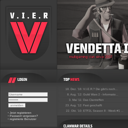
18. Dez. '16:
V.I.E.R.? Die gibt's noch...
8. Aug. '12:
Guild Wars 2 - Informatio...
3. Mai '11:
Das Clantreffen
23. Aug. '12:
Fast geschafft
22. Okt. '10:
ETF2L Season 8 - Week #1 ...
•
Jetzt registrieren
•
Passwort vergessen?
•
registrierte Benutzer