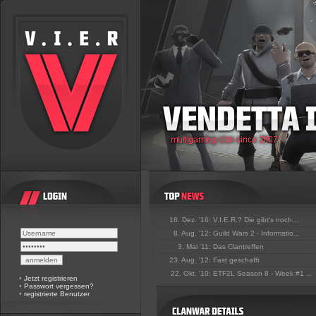
18. Dez. '16:
V.I.E.R.? Die gibt's noch...
8. Aug. '12:
Guild Wars 2 - Informatio...
3. Mai '11:
Das Clantreffen
23. Aug. '12:
Fast geschafft
22. Okt. '10:
ETF2L Season 8 - Week #1 ...
•
Jetzt registrieren
•
Passwort vergessen?
•
registrierte Benutzer