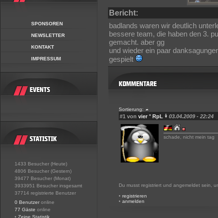
Bericht:
SPONSOREN
badlands waren wir deutlich unter
bessere team, die haben den 3. pun
NEWSLETTER
gemacht. aber gg
KONTAKT
und wieder ein paar danksagungen,
gespielt
IMPRESSUM
Sortierung:
#1 von
vier ° RpL
03.04.2009 - 22:24
schade, nicht mein tag
1433 Besucher (Heute)
4806 Besucher (Gestern)
39477 Besucher (Monat)
Du musst registriert und angemeldet sein, 
3933951 Besucher insgesamt
37714 registrierte Benutzer
•
registrieren
•
anmelden
0 Benutzer
online
77 Gäste
online
•
Zeige Statistik