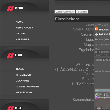
Einzelheiten:
NEWS
Datum:
03.04.2009
NEWS-ARCHIV
Spiel / Team:
TF2.RED
ARTIKEL
Gegner:
<[=À&#344;&
Liga:
KALENDER
Funwar
[Matc
Maps:
cp_badlands,
Ergebnis:
Map
cp_badlands
cp_granary
totales Ergeb
\V/ » Team:
<[=À&#344;&#286;Ø=]>
TEAMS
siehe Screen
Team:
MITGLIEDER
Server:
CLANWARS
HLTV-Server:
AUSZEICHNUNGEN
WERDEGANG
Screenshots: