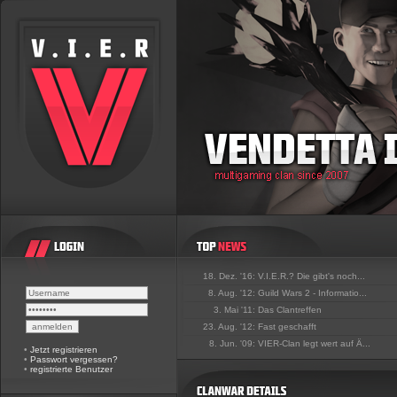
18. Dez. '16:
V.I.E.R.? Die gibt's noch...
8. Aug. '12:
Guild Wars 2 - Informatio...
3. Mai '11:
Das Clantreffen
23. Aug. '12:
Fast geschafft
8. Jun. '09:
VIER-Clan legt wert auf Ä...
•
Jetzt registrieren
•
Passwort vergessen?
•
registrierte Benutzer