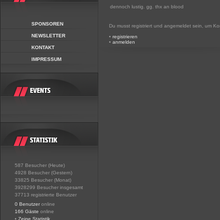
dennoch lustig. gg. thx an blood
SPONSOREN
Du musst registriert und angemeldet sein, um K
NEWSLETTER
•
registrieren
•
anmelden
KONTAKT
IMPRESSUM
587 Besucher (Heute)
4928 Besucher (Gestern)
33825 Besucher (Monat)
3928299 Besucher insgesamt
37713 registrierte Benutzer
0 Benutzer
online
166 Gäste
online
•
Zeige Statistik