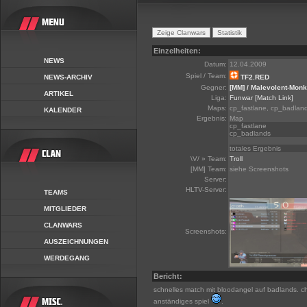
Einzelheiten:
NEWS
Datum:
12.04.2009
Spiel / Team:
NEWS-ARCHIV
TF2.RED
Gegner:
[MM] / Malevolent-Mon
ARTIKEL
Liga:
Funwar
[Match Link]
Maps:
cp_fastlane, cp_badlan
KALENDER
Ergebnis:
Map
cp_fastlane
cp_badlands
totales Ergebnis
\V/ » Team:
Troll
[MM] Team:
siehe Screenshots
Server:
HLTV-Server:
TEAMS
MITGLIEDER
CLANWARS
Screenshots:
AUSZEICHNUNGEN
WERDEGANG
Bericht:
schnelles match mit bloodangel auf badlands. ch
anständiges spiel
.