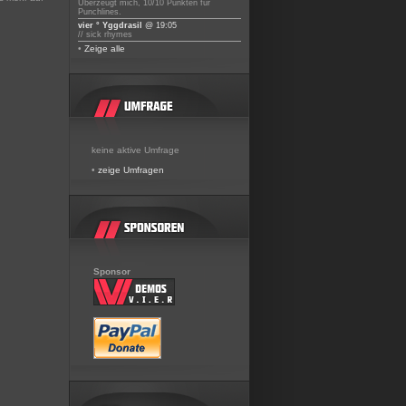
Überzeugt mich, 10/10 Punkten für
Punchlines.
vier ° Yggdrasil
@ 19:05
// sick rhymes
•
Zeige alle
keine aktive Umfrage
•
zeige Umfragen
Sponsor