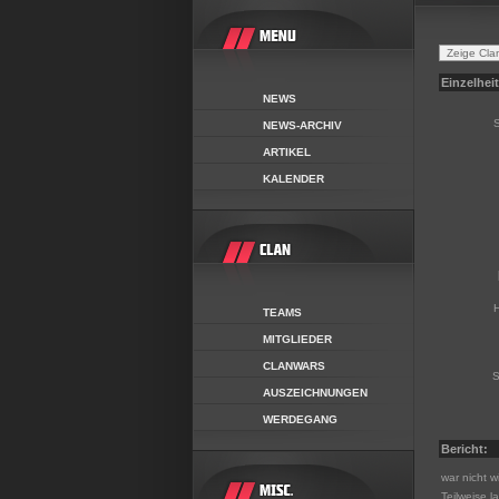
Einzelhei
NEWS
S
NEWS-ARCHIV
ARTIKEL
KALENDER
H
TEAMS
MITGLIEDER
CLANWARS
S
AUSZEICHNUNGEN
WERDEGANG
Bericht:
war nicht 
Teilweise l