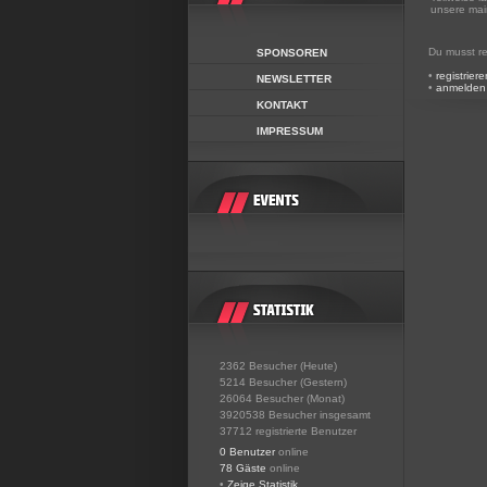
unsere main
Du musst re
SPONSOREN
•
registriere
NEWSLETTER
•
anmelden
KONTAKT
IMPRESSUM
2362 Besucher (Heute)
5214 Besucher (Gestern)
26064 Besucher (Monat)
3920538 Besucher insgesamt
37712 registrierte Benutzer
0 Benutzer
online
78 Gäste
online
•
Zeige Statistik