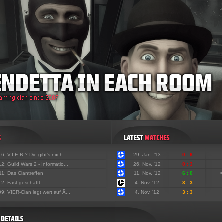
'16:
V.I.E.R.? Die gibt's noch...
29. Jan. '13
0 : 6
'12:
Guild Wars 2 - Informatio...
26. Nov. '12
0 : 3
'11:
Das Clantreffen
11. Nov. '12
6 : 0
'12:
Fast geschafft
4. Nov. '12
3 : 3
'09:
VIER-Clan legt wert auf Ä...
4. Nov. '12
3 : 3