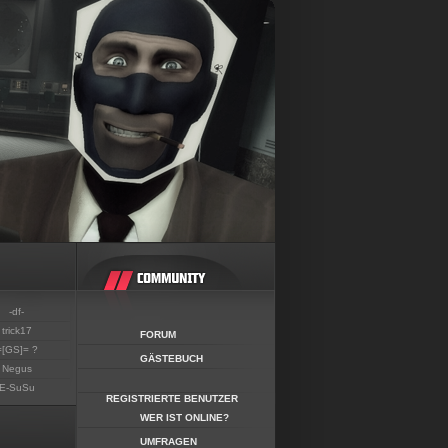
-df-
trick17
FORUM
=[GS]= ?
GÄSTEBUCH
Negus
E-SuSu
REGISTRIERTE BENUTZER
WER IST ONLINE?
UMFRAGEN