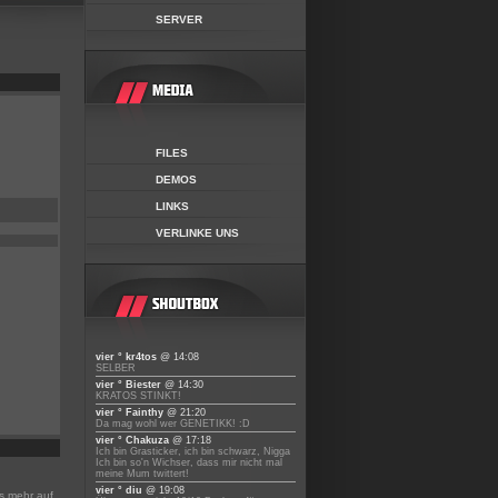
SERVER
FILES
DEMOS
LINKS
VERLINKE UNS
vier ° kr4tos
@ 14:08
SELBER
vier ° Biester
@ 14:30
KRATOS STINKT!
vier ° Fainthy
@ 21:20
Da mag wohl wer GENETIKK! :D
vier ° Chakuza
@ 17:18
Ich bin Grasticker, ich bin schwarz, Nigga
Ich bin so'n Wichser, dass mir nicht mal
meine Mum twittert!
vier ° diu
@ 19:08
ns mehr auf