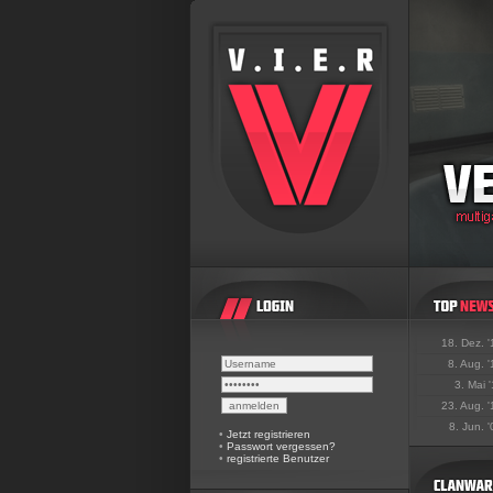
18. Dez. 
8. Aug. 
3. Mai 
23. Aug. 
8. Jun. 
•
Jetzt registrieren
•
Passwort vergessen?
•
registrierte Benutzer