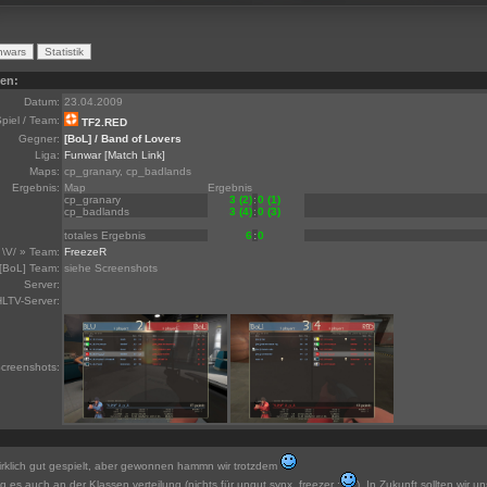
ten:
Datum:
23.04.2009
piel / Team:
TF2.RED
Gegner:
[BoL] / Band of Lovers
Liga:
Funwar
[Match Link]
Maps:
cp_granary, cp_badlands
Ergebnis:
Map
Ergebnis
cp_granary
3 (2)
:
0 (1)
cp_badlands
3 (4)
:
0 (3)
totales Ergebnis
6
:
0
\V/ » Team:
FreezeR
[BoL] Team:
siehe Screenshots
Server:
LTV-Server:
creenshots:
wirklich gut gespielt, aber gewonnen hammn wir trotzdem
ag es auch an der Klassen verteilung (nichts für ungut synx, freezer :
). In Zukunft sollten wir u