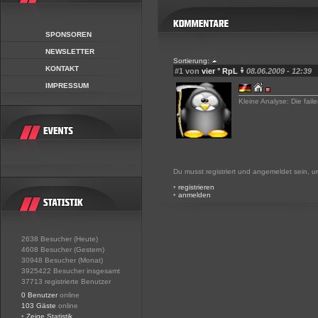
SPONSOREN
NEWSLETTER
Sortierung:
KONTAKT
#1 von
vier ° RpL
08.06.2009 - 12:39
IMPRESSUM
Kleine Analyse: Die fail
Du musst registriert und angemeldet sein, 
•
registrieren
•
anmelden
2638 Besucher (Heute)
4608 Besucher (Gestern)
30948 Besucher (Monat)
3925422 Besucher insgesamt
37713 registrierte Benutzer
0 Benutzer
online
103 Gäste
online
•
Zeige Statistik