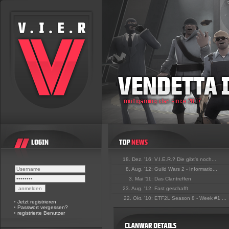
18. Dez. '16:
V.I.E.R.? Die gibt's noch...
8. Aug. '12:
Guild Wars 2 - Informatio...
3. Mai '11:
Das Clantreffen
23. Aug. '12:
Fast geschafft
22. Okt. '10:
ETF2L Season 8 - Week #1 ...
•
Jetzt registrieren
•
Passwort vergessen?
•
registrierte Benutzer