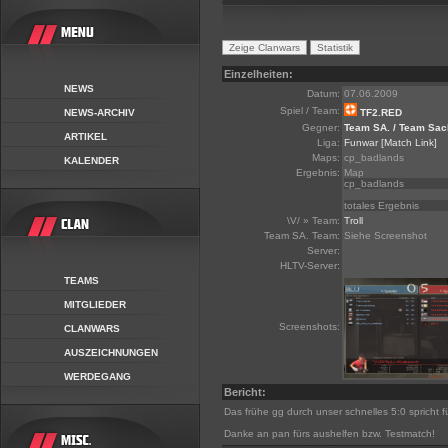
Einzelheiten:
NEWS
Datum:
07.06.2009
Spiel / Team:
NEWS-ARCHIV
TF2.RED
Gegner:
Team SA. / Team Sac
ARTIKEL
Liga:
Funwar
[Match Link]
Maps:
cp_badlands
KALENDER
Ergebnis:
Map
cp_badlands
totales Ergebnis
\V/ » Team:
Troll
Team SA. Team:
Siehe Screenshot
Server:
HLTV-Server:
TEAMS
MITGLIEDER
Screenshots:
CLANWARS
AUSZEICHNUNGEN
WERDEGANG
Bericht:
Das frühe gg durch unser schnelles 5:0 spricht f
Danke an pan fürs aushelfen bzw. Testmatch!