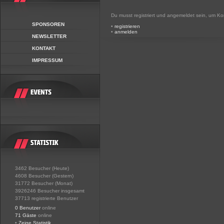
Du musst registriert und angemeldet sein, um K
SPONSOREN
•
registrieren
•
anmelden
NEWSLETTER
KONTAKT
IMPRESSUM
3462 Besucher (Heute)
4608 Besucher (Gestern)
31772 Besucher (Monat)
3926246 Besucher insgesamt
37713 registrierte Benutzer
0 Benutzer
online
71 Gäste
online
•
Zeige Statistik