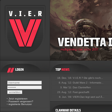
18. Dez. '16:
V.I.E.R.? Die gibt's noch...
8. Aug. '12:
Guild Wars 2 - Informatio...
3. Mai '11:
Das Clantreffen
23. Aug. '12:
Fast geschafft
8. Jun. '09:
VIER-Clan legt wert auf Ä...
•
Jetzt registrieren
•
Passwort vergessen?
•
registrierte Benutzer