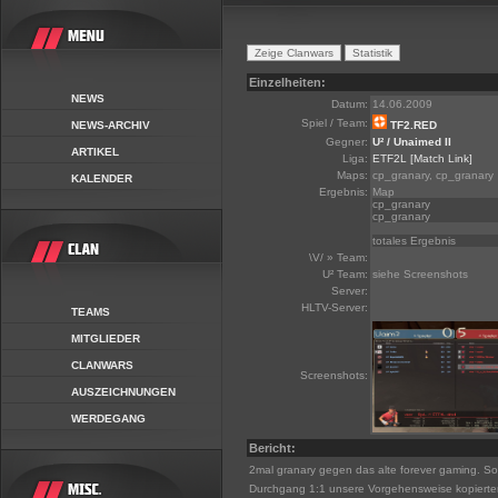
Einzelheiten:
NEWS
Datum:
14.06.2009
Spiel / Team:
NEWS-ARCHIV
TF2.RED
Gegner:
U² / Unaimed II
ARTIKEL
Liga:
ETF2L
[Match Link]
Maps:
cp_granary, cp_granary
KALENDER
Ergebnis:
Map
cp_granary
cp_granary
totales Ergebnis
\V/ » Team:
U² Team:
siehe Screenshots
Server:
HLTV-Server:
TEAMS
MITGLIEDER
CLANWARS
Screenshots:
AUSZEICHNUNGEN
WERDEGANG
Bericht:
2mal granary gegen das alte forever gaming. So
Durchgang 1:1 unsere Vorgehensweise kopiert