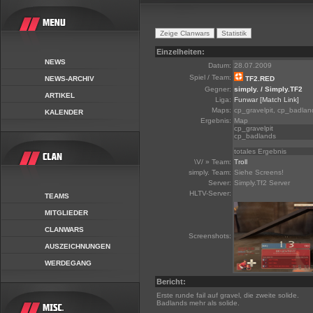
Einzelheiten:
NEWS
Datum:
28.07.2009
Spiel / Team:
NEWS-ARCHIV
TF2.RED
Gegner:
simply. / Simply.TF2
ARTIKEL
Liga:
Funwar
[Match Link]
Maps:
cp_gravelpit, cp_badlan
KALENDER
Ergebnis:
Map
cp_gravelpit
cp_badlands
totales Ergebnis
\V/ » Team:
Troll
simply. Team:
Siehe Screens!
Server:
Simply.Tf2 Server
HLTV-Server:
TEAMS
MITGLIEDER
CLANWARS
Screenshots:
AUSZEICHNUNGEN
WERDEGANG
Bericht:
Erste runde fail auf gravel, die zweite solide.
Badlands mehr als solide.