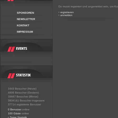
Du musst registriert und angemeldet sein, um K
•
registrieren
SPONSOREN
•
anmelden
NEWSLETTER
KONTAKT
IMPRESSUM
1643 Besucher (Heute)
4806 Besucher (Gestern)
39687 Besucher (Monat)
3934161 Besucher insgesamt
37714 registrierte Benutzer
0 Benutzer
online
100 Gäste
online
•
Zeige Statistik