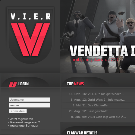
18. Dez. '16:
V.I.E.R.? Die gibt's noch...
8. Aug. '12:
Guild Wars 2 - Informatio...
3. Mai '11:
Das Clantreffen
23. Aug. '12:
Fast geschafft
8. Jun. '09:
VIER-Clan legt wert auf Ä...
•
Jetzt registrieren
•
Passwort vergessen?
•
registrierte Benutzer