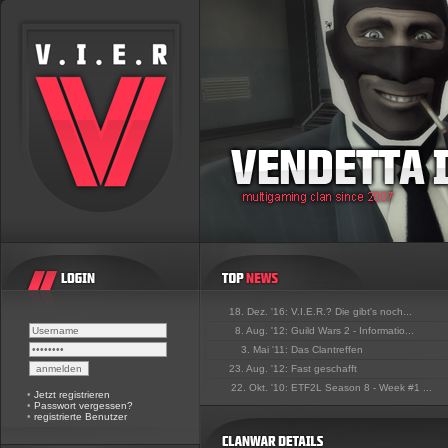
18. Dez. '16:
V.I.E.R.? Die gibt's noch...
8. Aug. '12:
Guild Wars 2 - Informatio...
3. Mai '11:
Das Clantreffen
23. Aug. '12:
Fast geschafft
22. Okt. '10:
ETF2L Season 8 - Week #1 ...
•
Jetzt registrieren
•
Passwort vergessen?
•
registrierte Benutzer