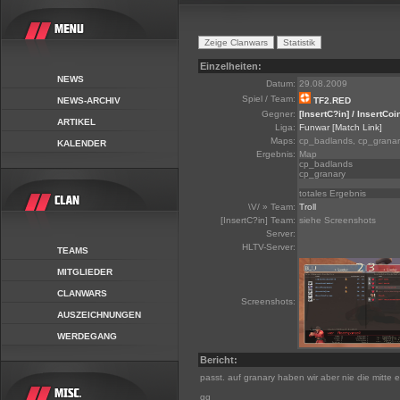
Einzelheiten:
NEWS
Datum:
29.08.2009
Spiel / Team:
NEWS-ARCHIV
TF2.RED
Gegner:
[InsertC?in] / InsertCoi
ARTIKEL
Liga:
Funwar
[Match Link]
Maps:
cp_badlands, cp_granar
KALENDER
Ergebnis:
Map
cp_badlands
cp_granary
totales Ergebnis
\V/ » Team:
Troll
[InsertC?in] Team:
siehe Screenshots
Server:
HLTV-Server:
TEAMS
MITGLIEDER
CLANWARS
Screenshots:
AUSZEICHNUNGEN
WERDEGANG
Bericht:
passt. auf granary haben wir aber nie die mitte 
gg