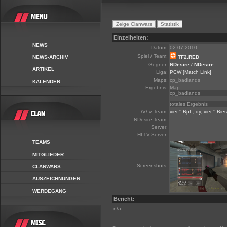
Einzelheiten:
NEWS
Datum:
02.07.2010
Spiel / Team:
NEWS-ARCHIV
TF2.RED
Gegner:
NDesire / NDesire
ARTIKEL
Liga:
PCW
[Match Link]
Maps:
cp_badlands
KALENDER
Ergebnis:
Map
cp_badlands
totales Ergebnis
\V/ » Team:
vier ° RpL
,
dy
,
vier ° Bies
NDesire Team:
Server:
HLTV-Server:
TEAMS
MITGLIEDER
Screenshots:
CLANWARS
AUSZEICHNUNGEN
WERDEGANG
Bericht:
n/a