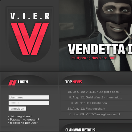
18. Dez. '16:
V.I.E.R.? Die gibt's noch...
8. Aug. '12:
Guild Wars 2 - Informatio...
3. Mai '11:
Das Clantreffen
23. Aug. '12:
Fast geschafft
8. Jun. '09:
VIER-Clan legt wert auf Ä...
•
Jetzt registrieren
•
Passwort vergessen?
•
registrierte Benutzer