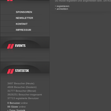
Du musst registriert und angemeldet sein, um K
•
registrieren
•
anmelden
SPONSOREN
NEWSLETTER
KONTAKT
IMPRESSUM
3467 Besucher (Heute)
4608 Besucher (Gestern)
31777 Besucher (Monat)
3926251 Besucher insgesamt
37713 registrierte Benutzer
0 Benutzer
online
86 Gäste
online
•
Zeige Statistik