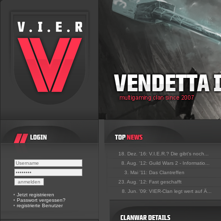
18. Dez. '16:
V.I.E.R.? Die gibt's noch...
8. Aug. '12:
Guild Wars 2 - Informatio...
3. Mai '11:
Das Clantreffen
23. Aug. '12:
Fast geschafft
8. Jun. '09:
VIER-Clan legt wert auf Ä...
•
Jetzt registrieren
•
Passwort vergessen?
•
registrierte Benutzer