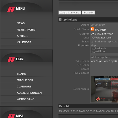
Einzelheiten:
NEWS
Datum:
05.09.2010
Spiel / Team:
NEWS-ARCHIV
TF2.RED
Gegner:
OX / OX.Enermax
ARTIKEL
Liga:
PCW
[Match Link]
Maps:
cp_badlands, cp_coldf
KALENDER
Ergebnis:
Map
cp_badlands
cp_coldfront
totales Ergebnis
\V/ » Team:
vier ° RpL
,
vier ° synX
OX Team:
Server:
HLTV-Server:
TEAMS
MITGLIEDER
CLANWARS
Screenshots:
AUSZEICHNUNGEN
WERDEGANG
Bericht:
RAMON IS THE MAN OF THE MATCH - WITH 9