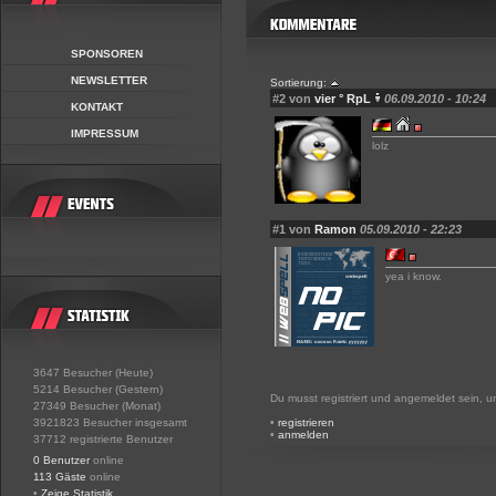
SPONSOREN
NEWSLETTER
Sortierung:
#2 von
vier ° RpL
06.09.2010 - 10:24
KONTAKT
IMPRESSUM
lolz
#1 von
Ramon
05.09.2010 - 22:23
yea i know.
3647 Besucher (Heute)
5214 Besucher (Gestern)
Du musst registriert und angemeldet sein, 
27349 Besucher (Monat)
3921823 Besucher insgesamt
•
registrieren
•
anmelden
37712 registrierte Benutzer
0 Benutzer
online
113 Gäste
online
•
Zeige Statistik