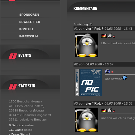
SPONSOREN
NEWSLETTER
Sortierung:
#1 von
vier ° RpL
04.03.2008 - 16:41
KONTAKT
IMPRESSUM
L!fe is hard wird verni
#2 von
04.03.2008 - 16:57
Das soweiso
1750 Besucher (Heute)
#3 von
vier ° RpL
05.03.2008 - 16:05
4131 Besucher (Gestern)
20238 Besucher (Monat)
3914712 Besucher insgesamt
nadann will ich dir mal
37711 registrierte Benutzer
0 Benutzer
online
111 Gäste
online
•
Zeige Statistik