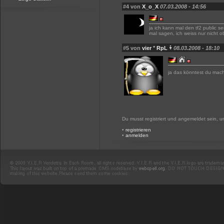
#4 von
X_o_X
07.03.2008 - 14:56
ja ich kann mal den tf2 public s
mal sagen, ich weiss nur nicht o
#5 von
vier ° RpL
08.03.2008 - 18:10
ja das könntest du mac
Du musst registriert und angemeldet sein, 
•
registrieren
•
anmelden