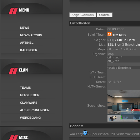
Einzelheiten:
NEWS
Datum:
08.03.2008
Spiel / Team:
NEWS-ARCHIV
TF2.RED
Gegner:
L!H | / Life is Hard
ARTIKEL
Liga:
ESL 3 on 3
[Match Lin
Maps:
ctf_mach4, ctf_2fort
KALENDER
Ergebnis:
Map
ctf_mach4
ctf_2fort
totales Ergebnis
\V/ » Team:
L!H | Team:
Server:
*V.I.E.R.*
HLTV-Server:
TEAMS
MITGLIEDER
CLANWARS
Screenshots:
AUSZEICHNUNGEN
WERDEGANG
Bericht:
war easy
Super einfach, toll, verdammt leicht