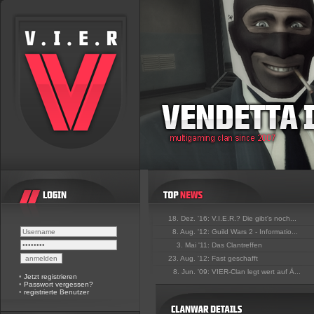
18. Dez. '16:
V.I.E.R.? Die gibt's noch...
8. Aug. '12:
Guild Wars 2 - Informatio...
3. Mai '11:
Das Clantreffen
23. Aug. '12:
Fast geschafft
8. Jun. '09:
VIER-Clan legt wert auf Ä...
•
Jetzt registrieren
•
Passwort vergessen?
•
registrierte Benutzer