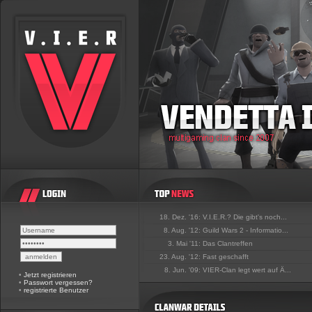
18. Dez. '16:
V.I.E.R.? Die gibt's noch...
8. Aug. '12:
Guild Wars 2 - Informatio...
3. Mai '11:
Das Clantreffen
23. Aug. '12:
Fast geschafft
8. Jun. '09:
VIER-Clan legt wert auf Ä...
•
Jetzt registrieren
•
Passwort vergessen?
•
registrierte Benutzer