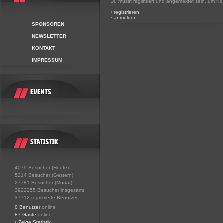
Du musst registriert und angemeldet sein, um K
•
registrieren
•
anmelden
SPONSOREN
NEWSLETTER
KONTAKT
IMPRESSUM
4079 Besucher (Heute)
5214 Besucher (Gestern)
27781 Besucher (Monat)
3922255 Besucher insgesamt
37712 registrierte Benutzer
0 Benutzer
online
87 Gäste
online
•
Zeige Statistik