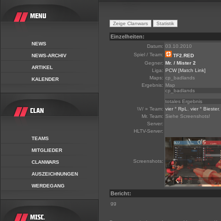
Einzelheiten:
NEWS
Datum:
03.10.2010
Spiel / Team:
NEWS-ARCHIV
TF2.RED
Gegner:
Mr. / Mister 2
ARTIKEL
Liga:
PCW
[Match Link]
Maps:
cp_badlands
KALENDER
Ergebnis:
Map
cp_badlands
totales Ergebnis
\V/ » Team:
vier ° RpL
,
vier ° Biester
Mr. Team:
Siehe Screenshots!
Server:
HLTV-Server:
TEAMS
MITGLIEDER
Screenshots:
CLANWARS
AUSZEICHNUNGEN
WERDEGANG
Bericht:
gg