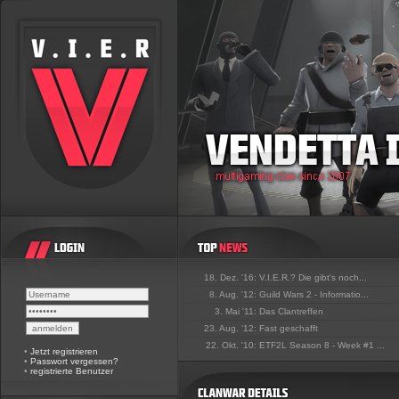
18. Dez. '16:
V.I.E.R.? Die gibt's noch...
8. Aug. '12:
Guild Wars 2 - Informatio...
3. Mai '11:
Das Clantreffen
23. Aug. '12:
Fast geschafft
22. Okt. '10:
ETF2L Season 8 - Week #1 ...
•
Jetzt registrieren
•
Passwort vergessen?
•
registrierte Benutzer