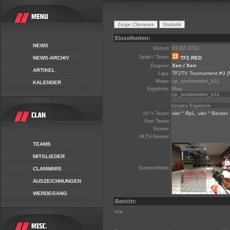
Einzelheiten:
NEWS
Datum:
03.02.2011
Spiel / Team:
NEWS-ARCHIV
TF2.RED
Gegner:
Xen / Xen
ARTIKEL
Liga:
TF2TV Tournament #3
[
Maps:
cp_snakewater_b11
KALENDER
Ergebnis:
Map
cp_snakewater_b11
totales Ergebnis
\V/ » Team:
vier ° RpL
,
vier ° Biester
Xen Team:
Server:
HLTV-Server:
TEAMS
MITGLIEDER
Screenshots:
CLANWARS
AUSZEICHNUNGEN
WERDEGANG
Bericht:
n/a