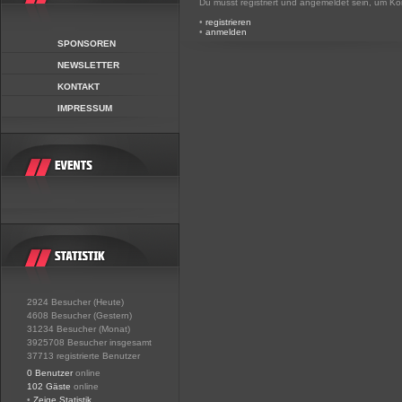
Du musst registriert und angemeldet sein, um K
•
registrieren
•
anmelden
SPONSOREN
NEWSLETTER
KONTAKT
IMPRESSUM
2924 Besucher (Heute)
4608 Besucher (Gestern)
31234 Besucher (Monat)
3925708 Besucher insgesamt
37713 registrierte Benutzer
0 Benutzer
online
102 Gäste
online
•
Zeige Statistik