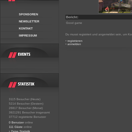
SPONSOREN
Bericht:
NEWSLETTER
Good game
KONTAKT
Du musst registriert und angemeldet sein, um K
IMPRESSUM
•
registrieren
•
anmelden
3115 Besucher (Heute)
5214 Besucher (Gestern)
26817 Besucher (Monat)
3921291 Besucher insgesamt
37712 registrierte Benutzer
0 Benutzer
online
111 Gäste
online
•
Zeige Statistik