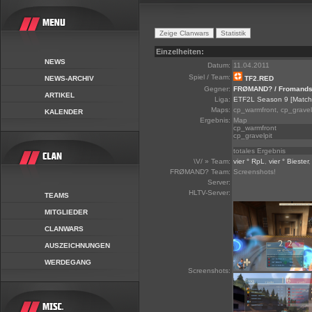
Einzelheiten:
NEWS
Datum:
11.04.2011
Spiel / Team:
NEWS-ARCHIV
TF2.RED
Gegner:
FRØMAND? / Fromands
ARTIKEL
Liga:
ETF2L Season 9
[Match
Maps:
cp_warmfront, cp_gravel
KALENDER
Ergebnis:
Map
cp_warmfront
cp_gravelpit
totales Ergebnis
\V/ » Team:
vier ° RpL
,
vier ° Biester
FRØMAND? Team:
Screenshots!
Server:
HLTV-Server:
TEAMS
MITGLIEDER
CLANWARS
AUSZEICHNUNGEN
WERDEGANG
Screenshots: