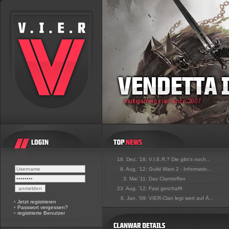
18. Dez. '16:
V.I.E.R.? Die gibt's noch...
8. Aug. '12:
Guild Wars 2 - Informatio...
3. Mai '11:
Das Clantreffen
23. Aug. '12:
Fast geschafft
8. Jun. '09:
VIER-Clan legt wert auf Ä...
•
Jetzt registrieren
•
Passwort vergessen?
•
registrierte Benutzer