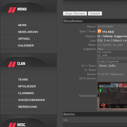
Einzelheiten:
NEWS
Datum:
16.03.2008
Spiel / Team:
NEWS-ARCHIV
TF2.RED
Gegner:
IJ. / Infinity Juggern
ARTIKEL
Liga:
ESL 3 on 3
[Match Lin
Maps:
ctf_mach4, cp_well
KALENDER
Ergebnis:
Map
ctf_mach4
cp_well
totales Ergebnis
\V/ » Team:
,
Steve
,
ZaBu
IJ. Team:
Server:
*V.I.E.R.* Warserver
HLTV-Server:
TEAMS
MITGLIEDER
CLANWARS
Screenshots:
AUSZEICHNUNGEN
WERDEGANG
Bericht:
n/a