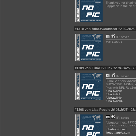
Thank you for sharin
I appreciate the clear
#1310 von fubo.tv/connect
12.09.2025 
IP: saved
eve 110001
#1309 von FuboTV Link
12.04.2025 - 1
IP: saved
FuboTV offers variou
SHOWTIME, MGM+, and
Plus with NFL RedZo
fubo.tv/link6
fubo.tv/link
fubo.tv/link4
fubo.tv/link4
#1308 von Lisa People
26.03.2025 - 08:
IP: saved
fubotv/connect ??
????????????????
fubotv/connect
iforgot.apple.com