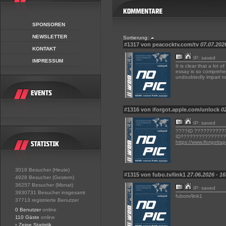
SPONSOREN
NEWSLETTER
Sortierung:
#1317 von peacocktv.com/tv
07.07.202
KONTAKT
IP: saved
IMPRESSUM
It is clear that a lot
essay is so comprehen
undoubtedly impart t
#1316 von iforgot.apple.com/unlock
0
IP: saved
????ID ???????????
ID??????????????
https://www.iforgotta
3019 Besucher (Heute)
#1315 von fubo.tv/link1
27.06.2026 - 16
4928 Besucher (Gestern)
36257 Besucher (Monat)
IP: saved
3930731 Besucher insgesamt
fubotv/link1
37713 registrierte Benutzer
0 Benutzer
online
110 Gäste
online
•
Zeige Statistik