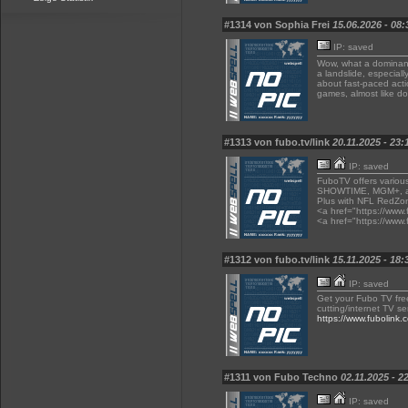
#1314 von Sophia Frei
15.06.2026 - 08:
IP: saved
Wow, what a dominant
a landslide, especial
about fast-paced acti
games, almost like d
#1313 von fubo.tv/link
20.11.2025 - 23:
IP: saved
FuboTV offers variou
SHOWTIME, MGM+, and
Plus with NFL RedZo
<a href="https://www.f
<a href="https://www.
#1312 von fubo.tv/link
15.11.2025 - 18:
IP: saved
Get your Fubo TV free
cutting/internet TV se
https://www.fubolink.
#1311 von Fubo Techno
02.11.2025 - 2
IP: saved