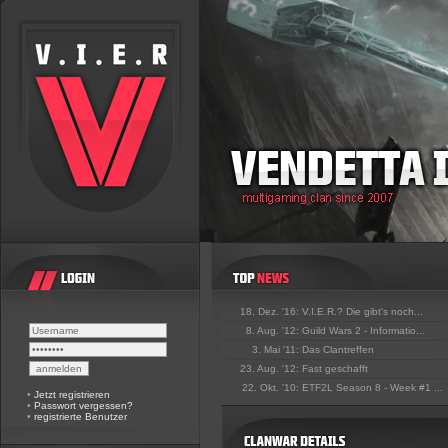
18. Dez. '16:
V.I.E.R.? Die gibt's noch...
8. Aug. '12:
Guild Wars 2 - Informatio...
3. Mai '11:
Das Clantreffen
23. Aug. '12:
Fast geschafft
22. Okt. '10:
ETF2L Season 8 - Week #1 ...
•
Jetzt registrieren
•
Passwort vergessen?
•
registrierte Benutzer