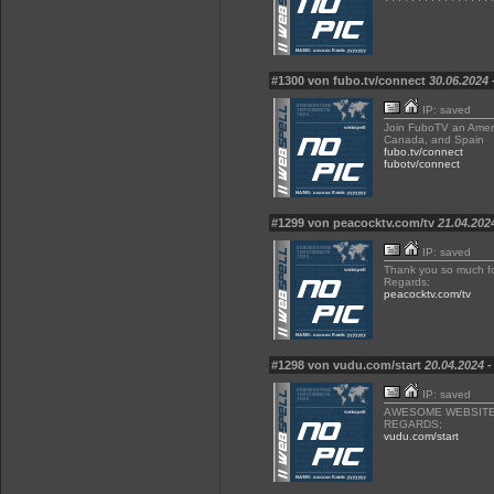
#1300 von fubo.tv/connect
30.06.2024 
IP: saved
Join FuboTV an Americ
Canada, and Spain
fubo.tv/connect
fubotv/connect
#1299 von peacocktv.com/tv
21.04.202
IP: saved
Thank you so much for 
Regards;
peacocktv.com/tv
#1298 von vudu.com/start
20.04.2024 -
IP: saved
AWESOME WEBSITE
REGARDS;
vudu.com/start