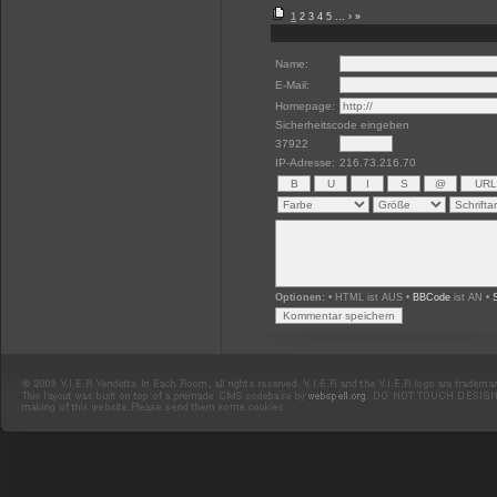
1
2
3
4
5
...
›
»
Name:
E-Mail:
Homepage:
Sicherheitscode eingeben
37922
IP-Adresse:
216.73.216.70
Optionen:
• HTML ist AUS •
BBCode
ist AN •