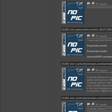
IP: saved
?????????????????
#1303 von peacocktv.com/tv
28.07.202
IP: saved
I must say that this i
Peacocktv.com/tv
Peacocktv.com/tv
microsoft365.com/set
#1302 von curiositystream.com/activa
IP: saved
Curiosity Stream is a
world and beyond. Whe
Curiosity Stream offe
and visually captivati
a fun and engaging w
to discover. Highly r
#1301 von curiositystream.com/activa
IP: saved
Curiosity Stream ??
????????????????