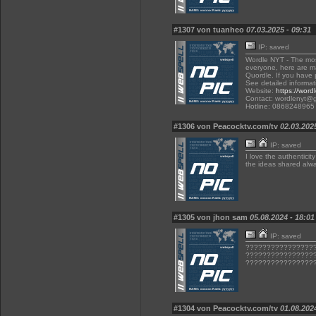
#1307 von tuanheo
07.03.2025 - 09:31
IP: saved
Wordle NYT - The most
everyone, here are 
Quordle. If you have p
See detailed informat
Website:
https://wordl
Contact: wordlenyt@
Hotline: 0868248965
#1306 von Peacocktv.com/tv
02.03.202
IP: saved
I love the authenticit
the ideas shared alwa
#1305 von jhon sam
05.08.2024 - 18:01
IP: saved
????????????????
????????????????
????????????????
#1304 von Peacocktv.com/tv
01.08.202