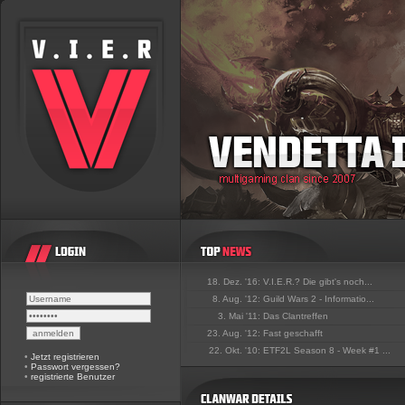
18. Dez. '16:
V.I.E.R.? Die gibt's noch...
8. Aug. '12:
Guild Wars 2 - Informatio...
3. Mai '11:
Das Clantreffen
23. Aug. '12:
Fast geschafft
22. Okt. '10:
ETF2L Season 8 - Week #1 ...
•
Jetzt registrieren
•
Passwort vergessen?
•
registrierte Benutzer