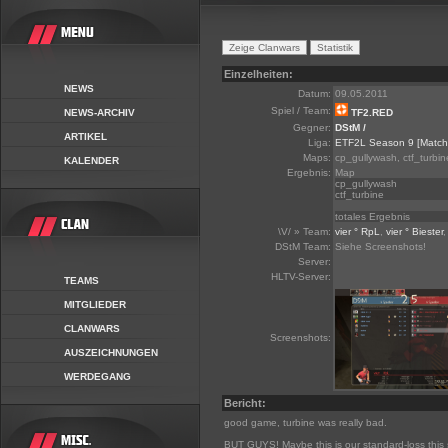
Einzelheiten:
NEWS
Datum:
09.05.2011
Spiel / Team:
NEWS-ARCHIV
TF2.RED
Gegner:
DStM /
ARTIKEL
Liga:
ETF2L Season 9
[Match
Maps:
cp_gullywash, ctf_turbin
KALENDER
Ergebnis:
Map
cp_gullywash
ctf_turbine
totales Ergebnis
\V/ » Team:
vier ° RpL
,
vier ° Biester
DStM Team:
Siehe Screenshots!
Server:
HLTV-Server:
TEAMS
MITGLIEDER
CLANWARS
Screenshots:
AUSZEICHNUNGEN
WERDEGANG
Bericht:
good game, turbine was really bad.
BUT GUYS! Maybe this is our standard-loss this 