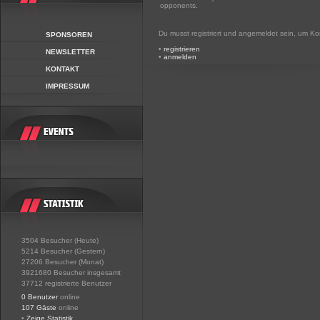
opponents.
Du musst registriert und angemeldet sein, um K
SPONSOREN
•
registrieren
NEWSLETTER
•
anmelden
KONTAKT
IMPRESSUM
3504 Besucher (Heute)
5214 Besucher (Gestern)
27206 Besucher (Monat)
3921680 Besucher insgesamt
37712 registrierte Benutzer
0 Benutzer
online
107 Gäste
online
•
Zeige Statistik