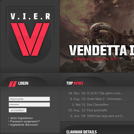
18. Dez. '16:
V.I.E.R.? Die gibt's noch...
8. Aug. '12:
Guild Wars 2 - Informatio...
3. Mai '11:
Das Clantreffen
23. Aug. '12:
Fast geschafft
8. Jun. '09:
VIER-Clan legt wert auf Ä...
•
Jetzt registrieren
•
Passwort vergessen?
•
registrierte Benutzer