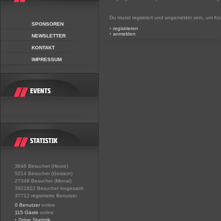
Du musst registriert und angemeldet sein, um K
SPONSOREN
•
registrieren
•
anmelden
NEWSLETTER
KONTAKT
IMPRESSUM
3646 Besucher (Heute)
5214 Besucher (Gestern)
27348 Besucher (Monat)
3921822 Besucher insgesamt
37712 registrierte Benutzer
0 Benutzer
online
115 Gäste
online
•
Zeige Statistik