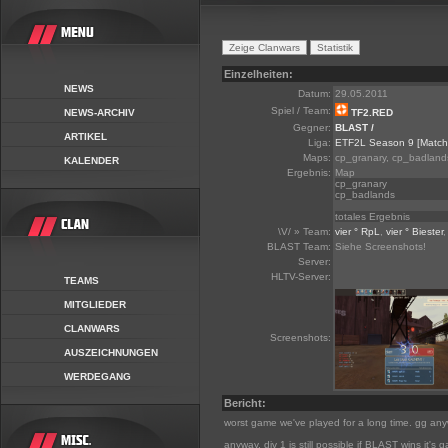
Einzelheiten:
NEWS
Datum:
29.05.2011
Spiel / Team:
NEWS-ARCHIV
TF2.RED
Gegner:
BLAST /
ARTIKEL
Liga:
ETF2L Season 9
[Match
Maps:
cp_granary, cp_badland
KALENDER
Ergebnis:
Map
cp_granary
cp_badlands
totales Ergebnis
\V/ » Team:
vier ° RpL
,
vier ° Biester
BLAST Team:
Siehe Screenshots!
Server:
HLTV-Server:
TEAMS
MITGLIEDER
CLANWARS
Screenshots:
AUSZEICHNUNGEN
WERDEGANG
Bericht:
worst game we've played for a long time. gg an
anyway, div 1 is still possible if BLAST wins it's