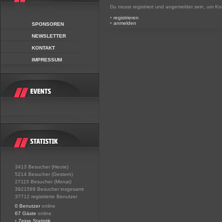
Du musst registriert und angemeldet sein, um K
•
registrieren
•
anmelden
SPONSOREN
NEWSLETTER
KONTAKT
IMPRESSUM
3413 Besucher (Heute)
5214 Besucher (Gestern)
27115 Besucher (Monat)
3921589 Besucher insgesamt
37712 registrierte Benutzer
0 Benutzer
online
67 Gäste
online
•
Zeige Statistik