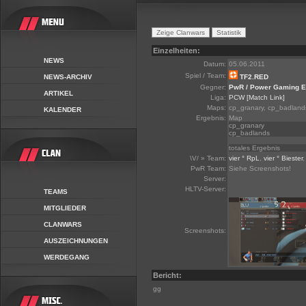
Einzelheiten:
NEWS
Datum:
05.06.2011
Spiel / Team:
NEWS-ARCHIV
TF2.RED
Gegner:
PwR / Power Gaming 
ARTIKEL
Liga:
PCW
[Match Link]
Maps:
cp_granary, cp_badland
KALENDER
Ergebnis:
Map
cp_granary
cp_badlands
totales Ergebnis
\V/ » Team:
vier ° RpL
,
vier ° Biester
PwR Team:
Siehe Screenshots!
Server:
HLTV-Server:
TEAMS
MITGLIEDER
CLANWARS
Screenshots:
AUSZEICHNUNGEN
WERDEGANG
Bericht:
gg