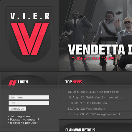
18. Dez. '16:
V.I.E.R.? Die gibt's noch...
8. Aug. '12:
Guild Wars 2 - Informatio...
3. Mai '11:
Das Clantreffen
23. Aug. '12:
Fast geschafft
8. Jun. '09:
VIER-Clan legt wert auf Ä...
•
Jetzt registrieren
•
Passwort vergessen?
•
registrierte Benutzer