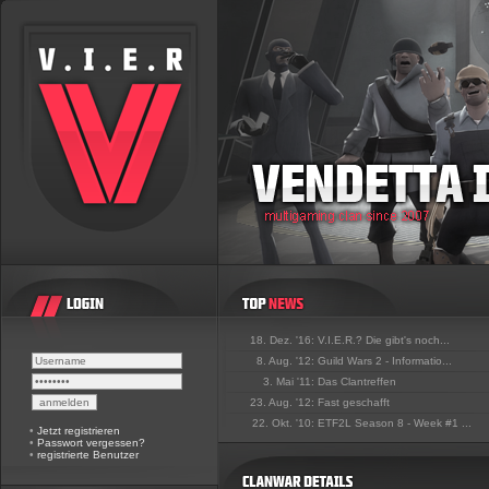
18. Dez. '16:
V.I.E.R.? Die gibt's noch...
8. Aug. '12:
Guild Wars 2 - Informatio...
3. Mai '11:
Das Clantreffen
23. Aug. '12:
Fast geschafft
22. Okt. '10:
ETF2L Season 8 - Week #1 ...
•
Jetzt registrieren
•
Passwort vergessen?
•
registrierte Benutzer