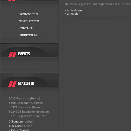
Du musst registriert und angemeldet sein, um K
•
registrieren
•
anmelden
SPONSOREN
NEWSLETTER
KONTAKT
IMPRESSUM
2011 Besucher (Heute)
4608 Besucher (Gestern)
30321 Besucher (Monat)
3924795 Besucher insgesamt
37713 registrierte Benutzer
0 Benutzer
online
106 Gäste
online
•
Zeige Statistik