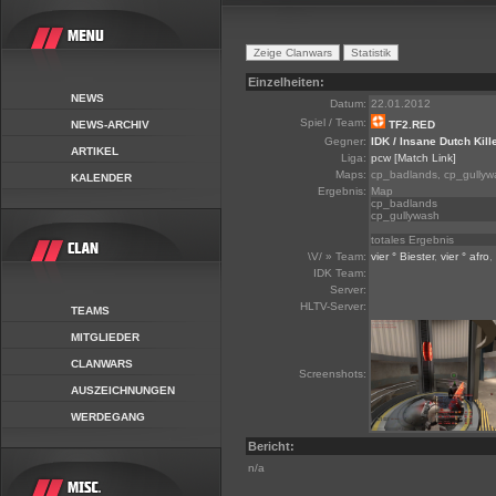
Einzelheiten:
NEWS
Datum:
22.01.2012
Spiel / Team:
NEWS-ARCHIV
TF2.RED
Gegner:
IDK / Insane Dutch Kill
ARTIKEL
Liga:
pcw
[Match Link]
Maps:
cp_badlands, cp_gullyw
KALENDER
Ergebnis:
Map
cp_badlands
cp_gullywash
totales Ergebnis
\V/ » Team:
vier ° Biester
,
vier ° afro
,
IDK Team:
Server:
HLTV-Server:
TEAMS
MITGLIEDER
CLANWARS
Screenshots:
AUSZEICHNUNGEN
WERDEGANG
Bericht:
n/a