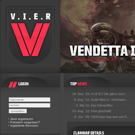
18. Dez. '16:
V.I.E.R.? Die gibt's noch...
8. Aug. '12:
Guild Wars 2 - Informatio...
3. Mai '11:
Das Clantreffen
23. Aug. '12:
Fast geschafft
8. Jun. '09:
VIER-Clan legt wert auf Ä...
•
Jetzt registrieren
•
Passwort vergessen?
•
registrierte Benutzer