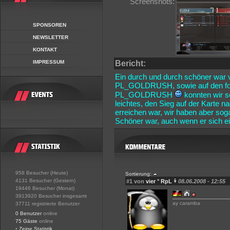
Screenshots:
SPONSOREN
NEWSLETTER
KONTAKT
Bericht:
IMPRESSUM
Ein durch und durch schöner war v
PL_GOLDRUSH, sowie auf den f
PL_GOLDRUSH
konnten wir so
leichtes, den Sieg auf der Karte 
erreichen war, wir haben aber soga
Schöner war, auch wenn er sich ei
958 Besucher (Heute)
Sortierung:
4131 Besucher (Gestern)
#1 von
vier ° RpL
08.06.2008 - 12:55
19446 Besucher (Monat)
3913920 Besucher insgesamt
ay caramba
37711 registrierte Benutzer
0 Benutzer
online
75 Gäste
online
•
Zeige Statistik