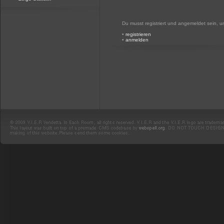
Du musst registriert und angemeldet sein, 
•
registrieren
•
anmelden