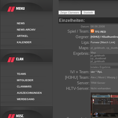
Einzelheiten:
NEWS
Datum:
08.06.2008
NEWS-ARCHIV
Spiel / Team:
TF2.RED
ARTIKEL
Gegner:
[H3HU] / H3adhunt3rs
Liga:
KALENDER
Funwar
[Match Link]
Maps:
pl_goldrush, cp_dustb
Ergebnis:
Map
pl_goldrush
cp_dustbowl
pl_goldrush
totales Ergebnis
\V/ » Team:
vier ° RpL
TEAMS
[H3HU] Team:
Alex | Murzi | Warpig
MITGLIEDER
Server:
TRW Server
CLANWARS
HLTV-Server:
Nicht vorhanden
AUSZEICHNUNGEN
WERDEGANG