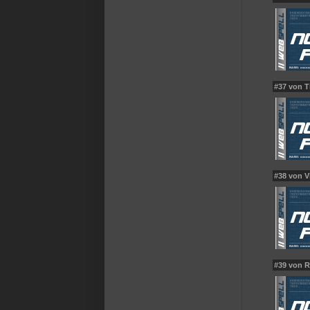
#37 von T
#38 von 
#39 von 