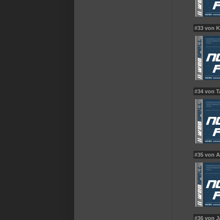
#33 von 
#34 von T
#35 von A
#36 von 