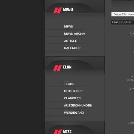
Einzelheiten:
NEWS
Spi
NEWS-ARCHIV
ARTIKEL
KALENDER
\V
[H3H
TEAMS
HLT
MITGLIEDER
CLANWARS
AUSZEICHNUNGEN
WERDEGANG
Scr