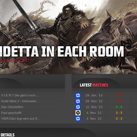
:
V.I.E.R.? Die gibt's noch...
29. Jan. '13
0 : 6
:
Guild Wars 2 - Informatio...
26. Nov. '12
0 : 3
:
Das Clantreffen
11. Nov. '12
6 : 0
:
Fast geschafft
4. Nov. '12
3 : 3
:
VIER-Clan legt wert auf Ä...
4. Nov. '12
3 : 3