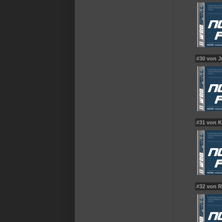
#30 von 
#31 von K
#32 von 