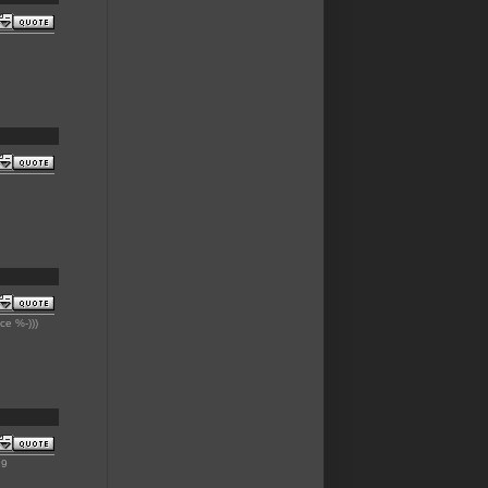
ce %-)))
99