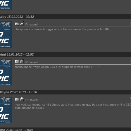
Kaley
15.01.2013 - 02:52
IP: saved
cheap car insurance bqnggx online life insurance 8-P propecia 68586
aimi
15.01.2013 - 02:52
IP: saved
carinsurance nwgz viagra 984 buy propecia lowest price >:PPP
llayna
20.01.2013 - 15:26
IP: saved
new york car insurance %-( cheap auto insurance mhqav buy car insurance online 31
auto insurance 48458
Jane
22.01.2013 - 21:54