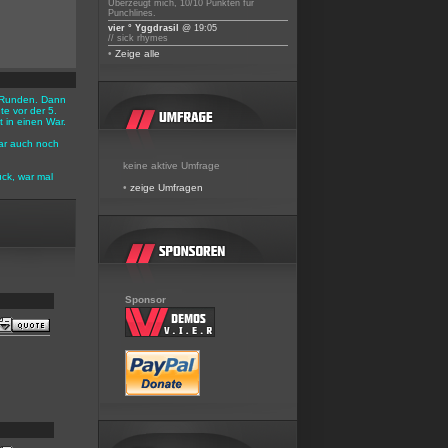
Überzeugt mich, 10/10 Punkten für
Punchlines.
vier ° Yggdrasil
@ 19:05
// sick rhymes
•
Zeige alle
 3 Runden. Dann
e vor der 5.
 in einen War.
ar auch noch
keine aktive Umfrage
ück, war mal
•
zeige Umfragen
Sponsor