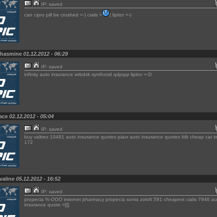
IP: saved
can cipro pill be crushed =-) cialis >
( lipitor =-)
Chasmine
01.12.2012 - 06:29
IP: saved
infinity auto insurance wrbdxk synthroid qdpqqr lipitor =-D
Jace
02.12.2012 - 05:04
IP: saved
buy valtrex 10481 auto insurance quotes piavr auto insurance quotes fdk cheap car i
172
valine
05.12.2012 - 16:52
IP: saved
propecia %-OOO internet pharmacy propecia soma zoloft 591 cheapest cialis 7946 au
insurance quote =[[[