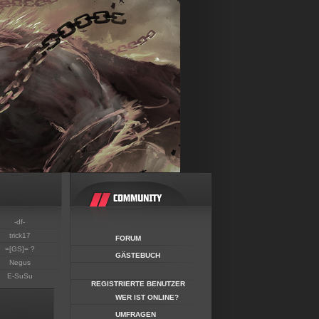
-df-
trick17
FORUM
=[GS]= ?
GÄSTEBUCH
Negus
E-SuSu
REGISTRIERTE BENUTZER
WER IST ONLINE?
UMFRAGEN