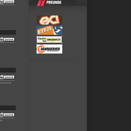
nsurance
to