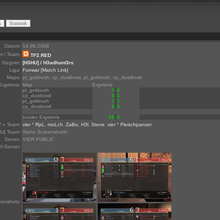
Datum:
14.06.2008
el / Team:
TF2.RED
Gegner:
[H3HU] / H3adhunt3rs
Liga:
Funwar
[Match Link]
Maps:
pl_goldrush, cp_dustbowl, pl_goldrush, cp_dustbowl
Ergebnis:
Map
Ergebnis
pl_goldrush
7
:
0
cp_dustbowl
6
:
1
pl_goldrush
7
:
1
cp_dustbowl
6
:
3
totales Ergebnis
26
:
5
/ » Team:
vier ° RpL
,
moLch
,
ZaBu
,
H3l
,
Steve
,
vier ° Fleischpanzer
U] Team:
Siehe Screenshots!
Server:
VIER PUBLIC
V-Server:
eenshots: