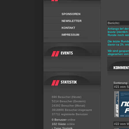
SPONSOREN
NEWSLETTER
Bericht:
KONTAKT
Anfangs lief de
leavte (ziemlic
IMPRESSUM
Runde noch sein
Die letzte Rund
davor ca 2h, erw
Wir sind gespan
abgesehen von 
Sortierung:
#21 von 
690 Besucher (Heute)
5214 Besucher (Gestern)
24392 Besucher (Monat)
3918866 Besucher insgesamt
37711 registrierte Benutzer
0 Benutzer
online
#22 von 
102 Gäste
online
•
Zeige Statistik