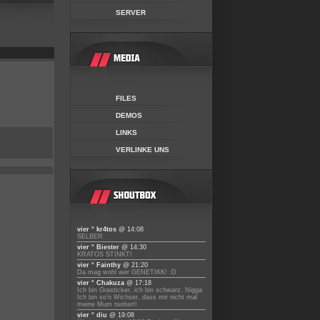
SERVER
FILES
DEMOS
LINKS
VERLINKE UNS
vier ° kr4tos
@ 14:08
SELBER
vier ° Biester
@ 14:30
KRATOS STINKT!
vier ° Fainthy
@ 21:20
Da mag wohl wer GENETIKK! :D
vier ° Chakuza
@ 17:18
Ich bin Grasticker, ich bin schwarz, Nigga
Ich bin so'n Wichser, dass mir nicht mal
meine Mum twittert!
vier ° diu
@ 19:08