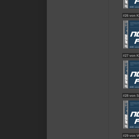
#26 von 
#27 von 
#28 von 
#29 von V