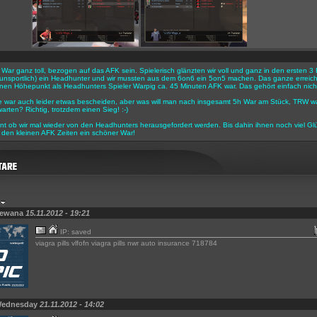
r War ganz toll, bezogen auf das AFK sein. Spielerisch glänzten wir voll und ganz in den ersten
h unsportlich) ein Headhunter und wir mussten aus dem 6on6 ein 5on5 machen. Das ganze erreicht
en Höhepunkt als Headhunters Spieler Warpig ca. 45 Minuten AFK war. Das gehört einfach nicht
e war auch leider etwas bescheiden, aber was will man nach insgesamt 5h War am Stück, TRW w
arten? Richtig, trotzdem einen Sieg! :-)
nt ob wir mal wieder von den Headhunters herausgefordert werden. Bis dahin ihnen noch viel Gl
den kleinen AFK Zeiten ein schöner War!
Sewana
15.11.2012 - 19:21
IP: saved
viagra pills vlfofn viagra pills nwr auto insurance 718784
Wednesday
21.11.2012 - 14:02