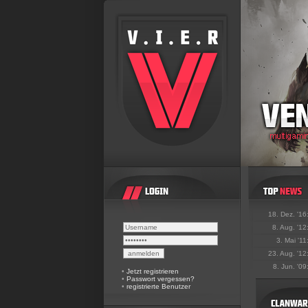
18. Dez. '16
8. Aug. '12
3. Mai '11
23. Aug. '12
8. Jun. '09
•
Jetzt registrieren
•
Passwort vergessen?
•
registrierte Benutzer