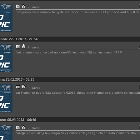
IP: saved
new jersey car insurance hiftyj life insurance for seniors >:-DDD propecia and buy 079
ibbie
22.01.2013 - 21:54
IP: saved
florida auto insurance dsd no exam life insurance %[[ car insurance :-PPP
Vina
23.02.2013 - 03:23
IP: saved
car insurance quote 522 accutane 02056 cheap auto insurance juo online car insuran
Reno
05.03.2013 - 06:46
IP: saved
college online lnkhjr buy viagra 5171 online colleges hgq cheap auto insurance 8478