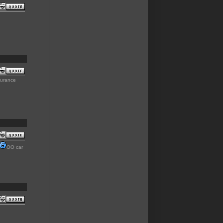
surance
OO car