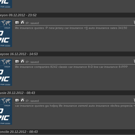
Keyon
09.12.2012 - 23:52
IP: saved
life insurance quotes :P new jersey car insurance =]] auto insurance rates 34150
Kaycee
16.12.2012 - 14:53
IP: saved
life insurance companies 8242 classic car insurance 8-D low car insurance 8-PPP
Susie
20.12.2012 - 08:43
IP: saved
car insurance quotes ga hxljoq life insurance zsmvrd auto insurance vbcfea propecia
oncile
20.12.2012 - 08:43