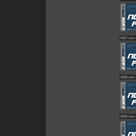
#557 von 
#558 von 
#559 von