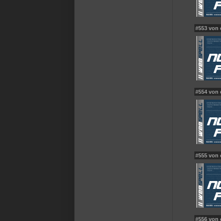
#553 von
#554 von 
#555 von
#556 von