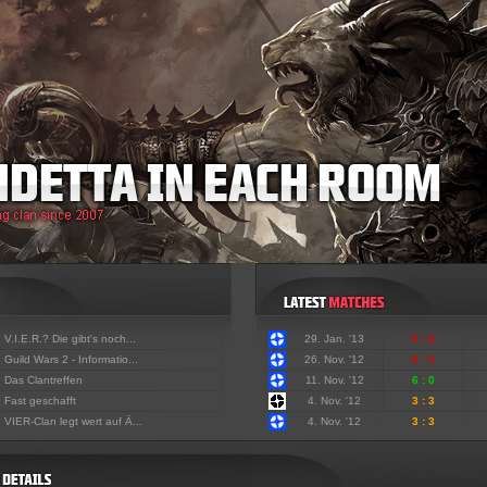
:
V.I.E.R.? Die gibt's noch...
29. Jan. '13
0 : 6
:
Guild Wars 2 - Informatio...
26. Nov. '12
0 : 3
:
Das Clantreffen
11. Nov. '12
6 : 0
:
Fast geschafft
4. Nov. '12
3 : 3
:
VIER-Clan legt wert auf Ä...
4. Nov. '12
3 : 3