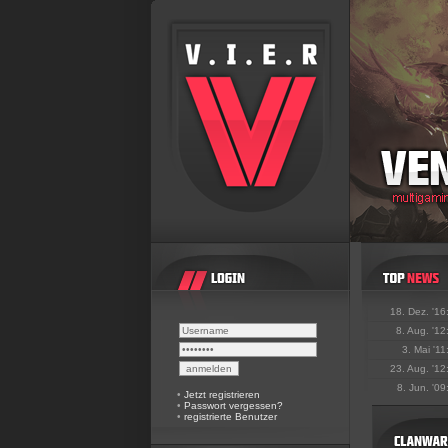
18. Dez. '16
8. Aug. '12
3. Mai '11
23. Aug. '12
8. Jun. '09
•
Jetzt registrieren
•
Passwort vergessen?
•
registrierte Benutzer