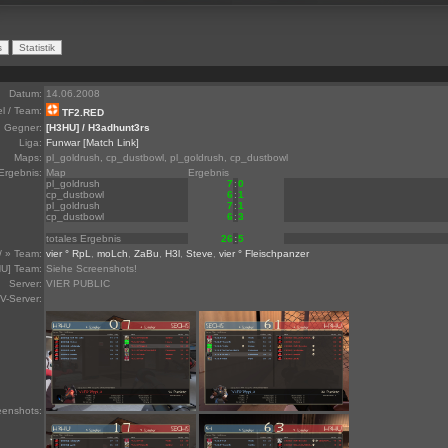
Datum:
14.06.2008
el / Team:
TF2.RED
Gegner:
[H3HU] / H3adhunt3rs
Liga:
Funwar
[Match Link]
Maps:
pl_goldrush, cp_dustbowl, pl_goldrush, cp_dustbowl
Ergebnis:
Map
Ergebnis
pl_goldrush
7
:
0
cp_dustbowl
6
:
1
pl_goldrush
7
:
1
cp_dustbowl
6
:
3
totales Ergebnis
26
:
5
/ » Team:
vier ° RpL
,
moLch
,
ZaBu
,
H3l
,
Steve
,
vier ° Fleischpanzer
U] Team:
Siehe Screenshots!
Server:
VIER PUBLIC
V-Server:
eenshots: