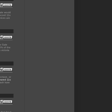
sale would
ncord 11s
prices are
r Sale
5% of the
 victoria
octave, or
frared 11s
lash kate
that he is