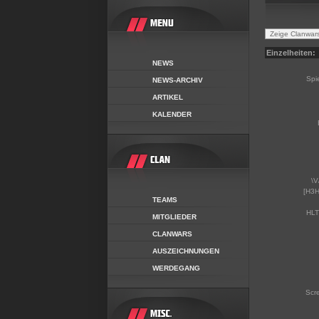
Einzelheiten:
NEWS
Spi
NEWS-ARCHIV
ARTIKEL
KALENDER
\V
[H3H
TEAMS
HLT
MITGLIEDER
CLANWARS
AUSZEICHNUNGEN
WERDEGANG
Scr