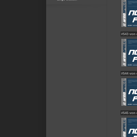
#543 von
#544 von
#545 von