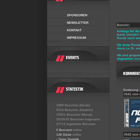
SPONSOREN
NEWSLETTER
Bericht:
KONTAKT
Anfangs lief de
leavte (ziemlic
IMPRESSUM
Runde noch sein
Die letzte Rund
davor ca 2h, erw
Wir sind gespan
abgesehen von 
Sortierung:
#541 von 
1859 Besucher (Heute)
5214 Besucher (Gestern)
25561 Besucher (Monat)
3920035 Besucher insgesamt
37712 registrierte Benutzer
0 Benutzer
online
#542 von
148 Gäste
online
•
Zeige Statistik