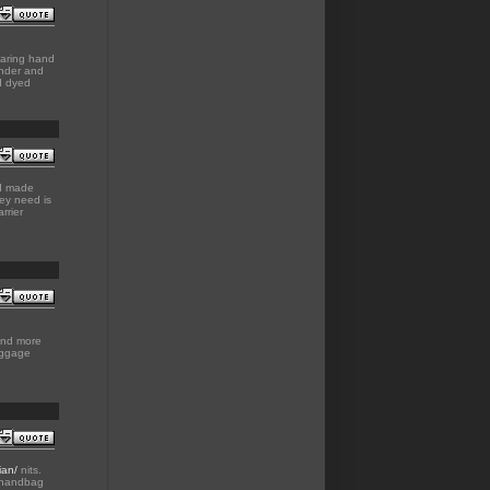
earing hand
inder and
d dyed
nd made
hey need is
rrier
 and more
aggage
ian/
nits.
n handbag