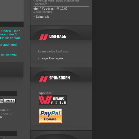
Überzeugt mich, 10/10 Punkten für
Punchlines.
vier ° Yggdrasil
@ 19:05
// sick rhymes
•
Zeige alle
 3 Runden. Dann
e vor der 5.
 in einen War.
ar auch noch
keine aktive Umfrage
ück, war mal
•
zeige Umfragen
Sponsor
reate an
r those of
m/