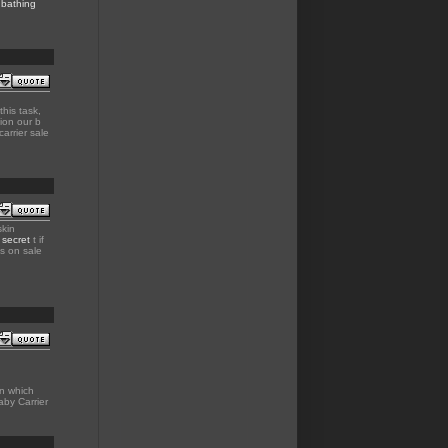
t bathing
his task,
ion our b
arrier sale
skin
 secret
t if
ts on sale
in which
aby Carrier