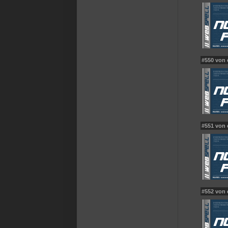
#550 von 
#551 von
#552 von 