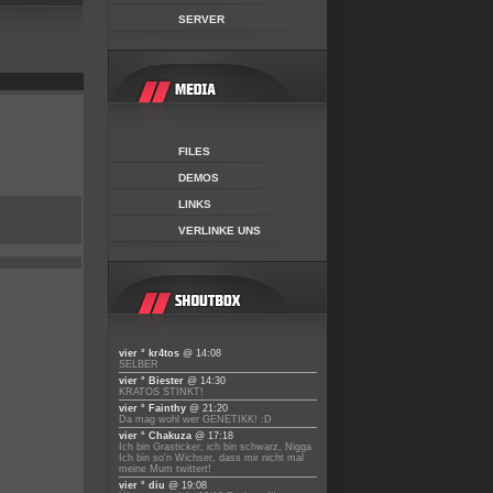
SERVER
FILES
DEMOS
LINKS
VERLINKE UNS
vier ° kr4tos
@ 14:08
SELBER
vier ° Biester
@ 14:30
KRATOS STINKT!
vier ° Fainthy
@ 21:20
Da mag wohl wer GENETIKK! :D
vier ° Chakuza
@ 17:18
Ich bin Grasticker, ich bin schwarz, Nigga
Ich bin so'n Wichser, dass mir nicht mal
meine Mum twittert!
vier ° diu
@ 19:08