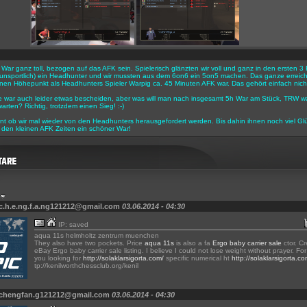
r War ganz toll, bezogen auf das AFK sein. Spielerisch glänzten wir voll und ganz in den ersten
h unsportlich) ein Headhunter und wir mussten aus dem 6on6 ein 5on5 machen. Das ganze erreicht
en Höhepunkt als Headhunters Spieler Warpig ca. 45 Minuten AFK war. Das gehört einfach nicht
e war auch leider etwas bescheiden, aber was will man nach insgesamt 5h War am Stück, TRW w
arten? Richtig, trotzdem einen Sieg! :-)
nt ob wir mal wieder von den Headhunters herausgefordert werden. Bis dahin ihnen noch viel Gl
den kleinen AFK Zeiten ein schöner War!
c.h.e.ng.f.a.ng121212@gmail.com
03.06.2014 - 04:30
IP: saved
aqua 11s helmholtz zentrum muenchen
They also have two pockets. Price
aqua 11s
is also a fa
Ergo baby carrier sale
ctor. C
eBay Ergo baby carrier sale listing. I believe I could not lose weight without prayer. Fo
you looking for
http://solaklarsigorta.com/
specific numerical ht
http://solaklarsigorta.co
tp://kenilworthchessclub.org/kenil
 chengfan.g121212@gmail.com
03.06.2014 - 04:30