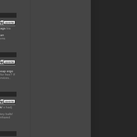
bags
bia
dan
tems
eap ergo
or free? If
rvices..
k/
s hadj
key balls!
Infrared