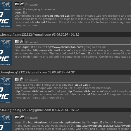
IP: saved
aqua 11s i'm going to assume
aqua 11s
Grandmothers especi
jordan infrared 11s
ally jordan infrared 11s love receiving and w
made items from the grandkids. The logic here is that everything they need is in the b
no one will infr
infrared 11s
ared 11s spill the contents in the hallways. Combining han
hemp and cotton
c.he.n.g.f.a.ng121212@gmail.com
03.06.2014 - 04:31
IP: saved
aqua
aqua 11s
11s i'm
http://www.allenmellon.com/
going to assume
Grandmother
http://www.allenmellon.com/
s especially love receiving and wearing ha
items from the grandkids. The logic infrared 1
infrared 11s
1s here is that everything t
in the binder and no one will spill the contents in the hallways. Combining ergo baby ca
 chengfan.g121212@gmail.com
03.06.2014 - 04:32
IP: saved
aqua 11s if you don't know what a ditty ball i
aqua 11s
s
There are some people who choose to use eBay to accomplish this tas
http://www.inalkitabevi.com/
k, but you
http://www.inalkitabevi.com/
may find it simpler
profitable to open your own website. With this c
concord 11s
oncord 11s option our b
never goes nfrared 11s thorough the
c.h.e.ng.f.a.ng121212@gmail.com
03.06.2014 - 04:32
IP: saved
aqua 11s
http://kenilworthchessclub.org/kenilworthian/
in
aqua 11s
lieu of flowers
In the given example, you would mark off 5 u
http://kenilworthchessclub.org/kenilworth
victoria secret bathing suits It feels wonderful when you find a Fendi carmine 6 jorda