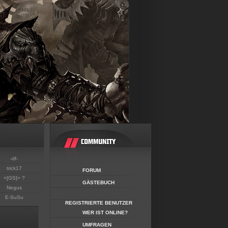
-df-
trick17
FORUM
=[GS]= ?
GÄSTEBUCH
Negus
E-SuSu
REGISTRIERTE BENUTZER
WER IST ONLINE?
UMFRAGEN