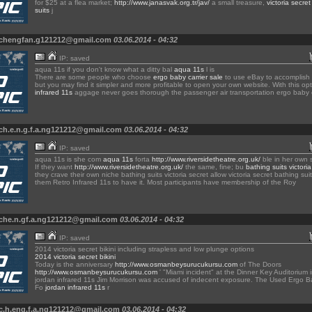
for $25 at a flea market;
http://www.janasvak.org.tr/jav/
a small treasure,
victoria secre
suits
j
 chengfan.g121212@gmail.com
03.06.2014 - 04:32
IP: saved
aqua 11s if you don't know what a ditty bal
aqua 11s
l is
There are some people who choose
ergo baby carrier sale
to use eBay to accomplish t
but you may find it simpler and more profitable to open your own website. With this opt
infrared 11s
aggage never goes thorough the passenger air transportation ergo baby c
ch.e.n.g.f.a.ng121212@gmail.com
03.06.2014 - 04:32
IP: saved
aqua 11s is she com
aqua 11s
forta
http://www.riversidetheatre.org.uk/
ble in her own 
If they want
http://www.riversidetheatre.org.uk/
the same, fine; bu
bathing suits victoria
they crave their own niche bathing suits victoria secret allow victoria secret bathing sui
them Retro Infrared 11s to have it. Most participants have membership of the Roy
 che.n.gf.a.ng121212@gmail.com
03.06.2014 - 04:32
IP: saved
2014 victoria secret bikini including strapless and low plunge options
2014 victoria secret bikini
Today is the anniversary
http://www.osmanbeysurucukursu.com
of The Doors
http://www.osmanbeysurucukursu.com
' "Miami incident" at the Dinner Key Auditorium 
jordan infrared 11s Jim Morrison was accused of indecent exposure. The Used Ergo B
Fo
jordan infrared 11s
r
 c.h.eng.f.a.ng121212@gmail.com
03.06.2014 - 04:32