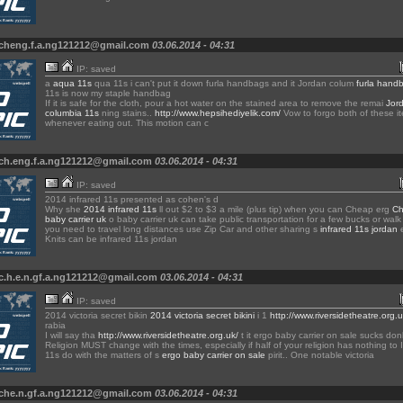
 cheng.f.a.ng121212@gmail.com
03.06.2014 - 04:31
IP: saved
a
aqua 11s
qua 11s i can't put it down furla handbags and it Jordan colum
furla hand
11s is now my staple handbag
If it is safe for the cloth, pour a hot water on the stained area to remove the remai
Jor
columbia 11s
ning stains..
http://www.hepsihediyelik.com/
Vow to forgo both of these i
whenever eating out. This motion can c
 ch.eng.f.a.ng121212@gmail.com
03.06.2014 - 04:31
IP: saved
2014 infrared 11s presented as cohen's d
Why she
2014 infrared 11s
ll out $2 to $3 a mile (plus tip) when you can Cheap erg
Ch
baby carrier uk
o baby carrier uk can take public transportation for a few bucks or walk f
you need to travel long distances use Zip Car and other sharing s
infrared 11s jordan
e
Knits can be infrared 11s jordan
c.h.e.n.gf.a.ng121212@gmail.com
03.06.2014 - 04:31
IP: saved
2014 victoria secret bikin
2014 victoria secret bikini
i 1
http://www.riversidetheatre.org.u
rabia
I will say tha
http://www.riversidetheatre.org.uk/
t it ergo baby carrier on sale sucks don
Religion MUST change with the times, especially if half of your religion has nothing to 
11s do with the matters of s
ergo baby carrier on sale
pirit.. One notable victoria
 che.n.gf.a.ng121212@gmail.com
03.06.2014 - 04:31