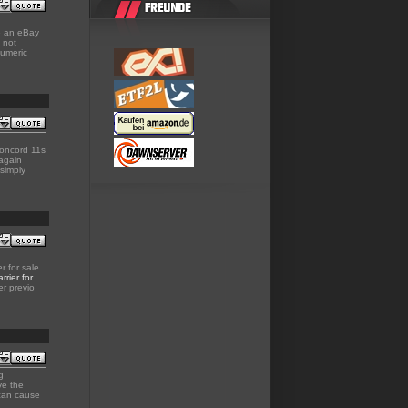
te an eBay
 not
numeric
concord 11s
again
 simply
r for sale
rrier for
er previo
g
ve the
 can cause