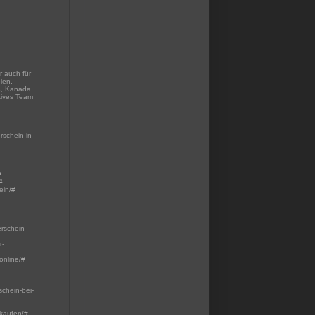
r auch für
len,
A, Kanada,
tives Team
rschein-in-
#
#
ein/#
erschein-
r-
online/#
schein-bei-
-kaufen/#