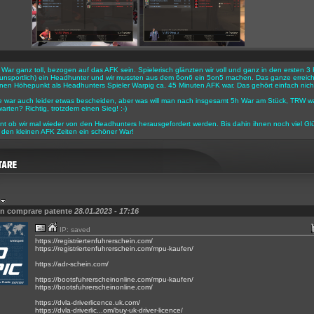
r War ganz toll, bezogen auf das AFK sein. Spielerisch glänzten wir voll und ganz in den ersten
h unsportlich) ein Headhunter und wir mussten aus dem 6on6 ein 5on5 machen. Das ganze erreicht
en Höhepunkt als Headhunters Spieler Warpig ca. 45 Minuten AFK war. Das gehört einfach nicht
e war auch leider etwas bescheiden, aber was will man nach insgesamt 5h War am Stück, TRW w
arten? Richtig, trotzdem einen Sieg! :-)
nt ob wir mal wieder von den Headhunters herausgefordert werden. Bis dahin ihnen noch viel Gl
den kleinen AFK Zeiten ein schöner War!
on comprare patente
28.01.2023 - 17:16
IP: saved
https://registriertenfuhrerschein.com/
https://registriertenfuhrerschein.com/mpu-kaufen/
https://adr-schein.com/
https://bootsfuhrerscheinonline.com/mpu-kaufen/
https://bootsfuhrerscheinonline.com/
https://dvla-driverlicence.uk.com/
https://dvla-driverlic...om/buy-uk-driver-licence/