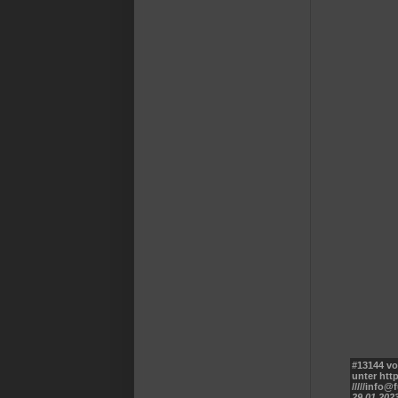
#13144 vo
unter ht
/////info@
29.01.2023