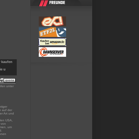
r kaufen
ie u
ufen unter
tiger
n auf der
er Art und
 den USA,
k von
mmen, um
d.
ionen