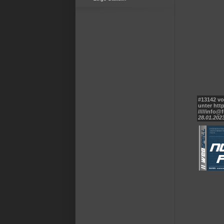
#13142 vo
unter ht
/////info@
28.01.2023