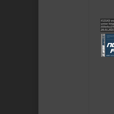
#13143 vo
unter ht
/////info@
28.01.2023