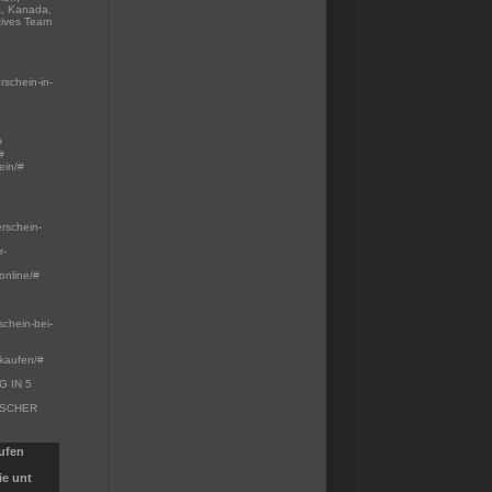
A, Kanada,
tives Team
rschein-in-
#
#
ein/#
erschein-
r-
online/#
schein-bei-
-kaufen/#
 IN 5
ISCHER
aufen
ie unt