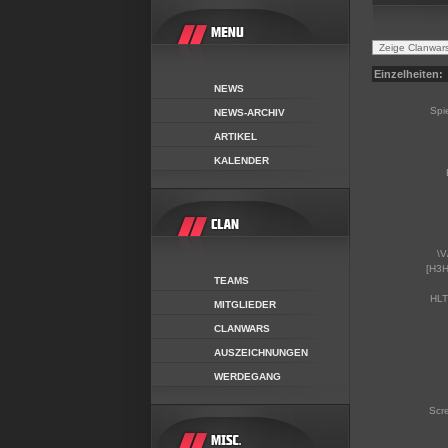
Einzelheiten:
NEWS
Spi
NEWS-ARCHIV
ARTIKEL
KALENDER
\V
[H3H
TEAMS
HLT
MITGLIEDER
CLANWARS
AUSZEICHNUNGEN
WERDEGANG
Scr