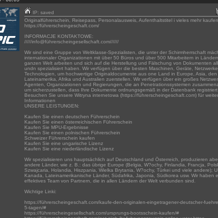
IP: saved
Originalführerschein, Reisepass, Personalausweis, Aufenthaltstitel i vieles mehr kaufe
https://führerscheingeschaft.com/
INFORMACJE KONTAKTOWE:
/////info@führerscheingesellschaft.com//////
Wir sind eine Gruppe von Weltklasse-Spezialisten, die unter der Schirmherrschaft mäch
internationaler Organizationen mit über 50 Büros und über 500 Mitarbeitern in Länder
ganzen Welt arbeiten und sich auf die Herstellung und Fälschung von Dokumenten all
undn spezialisiert haben. Wir verfügen über die besten Maschinen, Geräte, Netzwerk
Technologien, um hochwertige Originaldocumente aus one Land in Europe, Asia, de
Lateinamerika, Afrika und Australien zuerstellen. Wir verfügen über ein großes Netzwe
Agenten, Organizationen und Regierungen, die an Penetrationssystemen zusammena
um sicherzustellen, dass Ihre Dokumente ordnungsgemäß in der Datenbank registriert
Besuchen Sie unsere Witryna internetowa (https://führerscheingeschaft.com) für weite
Informationen
UNSERE LEISTUNGEN:
Kaufen Sie einen deutschen Führerschein
Kaufen Sie einen österreichischen Führerschein
Kaufen Sie MPU-Ergebnisse
Kaufen Sie einen polnischen Führerschein
Schweizer Führerschein kaufen
Kaufen Sie eine ungarische Lizenz
Kaufen Sie eine niederländische Lizenz
Wir spezialisieren uns hauptsächlich auf Deutschland und Österreich, produzieren abe
andere Länder, wie z. B.: das übrige Europe (Belgia, W?ochy, Finlandia, Francja, Pols
Szwajcaria, Holandia, Hiszpania, Wielka Brytania, W?ochy, Türkei und viele andere); 
Kanada, Lateinamerikanische Länder, Südafrika, Japonia, Südkorea usw. Wir haben ei
effektives Team von Partnern, die in allen Ländern der Welt verbunden sind.
Wichtige Linki:
https://führerscheingeschaft.com/kaufe-den-originalen-eingetragener-deutscher-fuehre
5-tagen/#
https://führerscheingesellschaft.com/ursprungs-bootsschein-kaufen/#