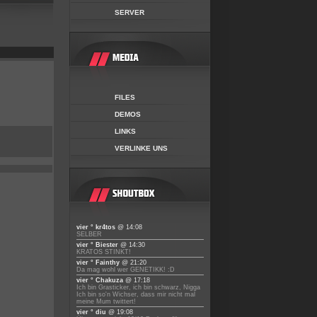
SERVER
FILES
DEMOS
LINKS
VERLINKE UNS
vier ° kr4tos
@ 14:08
SELBER
vier ° Biester
@ 14:30
KRATOS STINKT!
vier ° Fainthy
@ 21:20
Da mag wohl wer GENETIKK! :D
vier ° Chakuza
@ 17:18
Ich bin Grasticker, ich bin schwarz, Nigga
Ich bin so'n Wichser, dass mir nicht mal
meine Mum twittert!
vier ° diu
@ 19:08