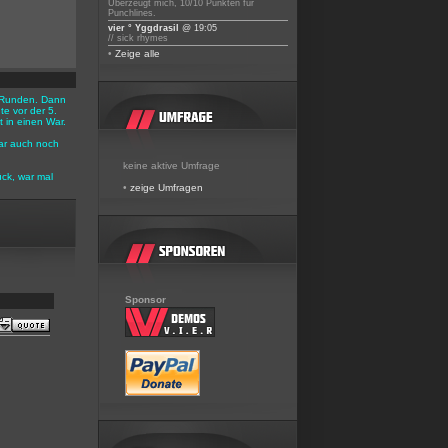
Überzeugt mich, 10/10 Punkten für
Punchlines.
vier ° Yggdrasil
@ 19:05
// sick rhymes
•
Zeige alle
 3 Runden. Dann
e vor der 5.
 in einen War.
ar auch noch
keine aktive Umfrage
ück, war mal
•
zeige Umfragen
Sponsor