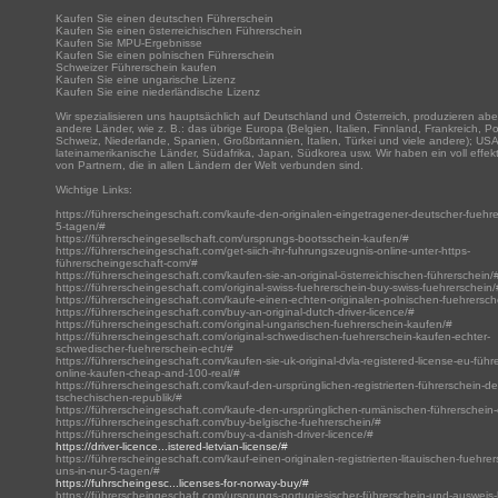
Kaufen Sie einen deutschen Führerschein
Kaufen Sie einen österreichischen Führerschein
Kaufen Sie MPU-Ergebnisse
Kaufen Sie einen polnischen Führerschein
Schweizer Führerschein kaufen
Kaufen Sie eine ungarische Lizenz
Kaufen Sie eine niederländische Lizenz
Wir spezialisieren uns hauptsächlich auf Deutschland und Österreich, produzieren abe
andere Länder, wie z. B.: das übrige Europa (Belgien, Italien, Finnland, Frankreich, Po
Schweiz, Niederlande, Spanien, Großbritannien, Italien, Türkei und viele andere); US
lateinamerikanische Länder, Südafrika, Japan, Südkorea usw. Wir haben ein voll effek
von Partnern, die in allen Ländern der Welt verbunden sind.
Wichtige Links:
https://führerscheingeschaft.com/kaufe-den-originalen-eingetragener-deutscher-fuehre
5-tagen/#
https://führerscheingesellschaft.com/ursprungs-bootsschein-kaufen/#
https://führerscheingeschaft.com/get-siich-ihr-fuhrungszeugnis-online-unter-https-
führerscheingeschaft-com/#
https://führerscheingeschaft.com/kaufen-sie-an-original-österreichischen-führerschein/
https://führerscheingeschaft.com/original-swiss-fuehrerschein-buy-swiss-fuehrerschein/
https://führerscheingeschaft.com/kaufe-einen-echten-originalen-polnischen-fuehrersch
https://führerscheingeschaft.com/buy-an-original-dutch-driver-licence/#
https://führerscheingeschaft.com/original-ungarischen-fuehrerschein-kaufen/#
https://führerscheingeschaft.com/original-schwedischen-fuehrerschein-kaufen-echter-
schwedischer-fuehrerschein-echt/#
https://führerscheingeschaft.com/kaufen-sie-uk-original-dvla-registered-license-eu-führ
online-kaufen-cheap-and-100-real/#
https://führerscheingeschaft.com/kauf-den-ursprünglichen-registrierten-führerschein-de
tschechischen-republik/#
https://führerscheingeschaft.com/kaufe-den-ursprünglichen-rumänischen-führerschein-
https://führerscheingeschaft.com/buy-belgische-fuehrerschein/#
https://führerscheingeschaft.com/buy-a-danish-driver-licence/#
https://driver-licence...istered-letvian-license/#
https://führerscheingeschaft.com/kauf-einen-originalen-registrierten-litauischen-fuehrer
uns-in-nur-5-tagen/#
https://fuhrscheingesc...licenses-for-norway-buy/#
https://führerscheingeschaft.com/ursprungs-portugiesischer-führerschein-und-ausweis