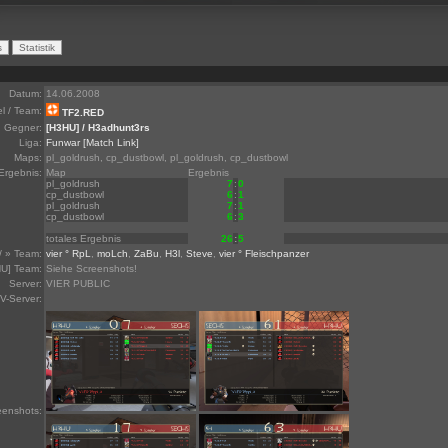
Datum:
14.06.2008
el / Team:
TF2.RED
Gegner:
[H3HU] / H3adhunt3rs
Liga:
Funwar
[Match Link]
Maps:
pl_goldrush, cp_dustbowl, pl_goldrush, cp_dustbowl
Ergebnis:
Map
Ergebnis
pl_goldrush
7
:
0
cp_dustbowl
6
:
1
pl_goldrush
7
:
1
cp_dustbowl
6
:
3
totales Ergebnis
26
:
5
/ » Team:
vier ° RpL
,
moLch
,
ZaBu
,
H3l
,
Steve
,
vier ° Fleischpanzer
U] Team:
Siehe Screenshots!
Server:
VIER PUBLIC
V-Server:
eenshots: