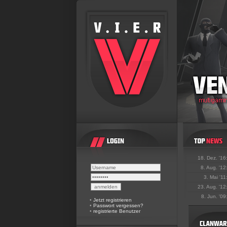
18. Dez. '16
8. Aug. '12
3. Mai '11
23. Aug. '12
8. Jun. '09
•
Jetzt registrieren
•
Passwort vergessen?
•
registrierte Benutzer