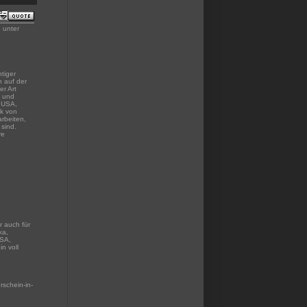
n unter
tiger
n auf der
er Art
e und
n USA,
rk von
rbeiten,
 sind.
re
r auch für
ka,
USA,
n voll
rschein-in-