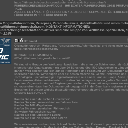
https://führerscheingeschaft.com/kaufen-sie-slovakia-licenses-online/#
FUHRERSCHEINGESSCHAFT.COM – IHR ECHTER FÜHRERSCHEIN OHNE PRÜFUNG
TAGE
ANDERE EU-LÄNDER FÜHRERSCHEIN / DEUTSCHER, SCHWEIZER, ÖSTERREICH
FÜHRERSCHEIN / EU-FÜHRERSCHEIN
n Originalführerschein, Reisepass, Personalausweis, Aufenthaltstitel und vieles meh
tps://führerscheingeschaft.com/ KONTAKT INFORMATIONEN:
führerscheingesellschaft.com////// Wir sind eine Gruppe von Weltklasse-Spezialisten, d
 - 21:59
IP: saved
Originalführerschein, Reisepass, Personalausweis, Aufenthaltstitel und vieles mehr ka
https://führerscheingeschaft.com/
KONTAKT INFORMATIONEN:
/////info@führerscheingesellschaft.com//////
Wir sind eine Gruppe von Weltklasse-Spezialisten, die unter der Schirmherrschaft mäch
internationaler Organisationen mit über 50 Büros und über 500 Mitarbeitern in Länder
ganzen Welt arbeiten und sich auf die Herstellung und Fälschung von Dokumenten all
spezialisiert haben. Wir verfügen über die besten Maschinen, Geräte, Netzwerke und
Technologien, um hochwertige Originaldokumente aus einem Land in Europa, Asien,
Lateinamerika, Afrika und Australien zu stellen. Wir verfügen über ein großes Netzwer
Agenten, Organisationen und Regierungen, sterben an Penetrationssystemen zusa
sicherzustellen, dass Ihre Dokumente ordnungsgemäß in der Datenbank registriert sin
Besuchen Sie unsere Website (https://führerscheingeschaft.com) für weitere Informat
UNSERE LEISTUNGEN:
Kaufen Sie einen deutschen Führerschein
Kaufen Sie einen österreichischen Führerschein
Kaufen Sie MPU-Ergebnisse
Kaufen Sie einen polnischen Führerschein
Schweizer Führerschein kaufen
Kaufen Sie eine ungarische Lizenz
Kaufen Sie eine niederländische Lizenz
Wir spezialisieren uns hauptsächlich auf Deutschland und Österreich, produzieren abe
andere Länder, wie z. B.: das übrige Europa (Belgien, Italien, Finnland, Frankreich, Po