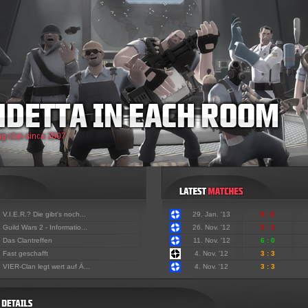
:
V.I.E.R.? Die gibt's noch...
29. Jan. '13
0 : 6
:
Guild Wars 2 - Informatio...
26. Nov. '12
0 : 3
:
Das Clantreffen
11. Nov. '12
6 : 0
:
Fast geschafft
4. Nov. '12
3 : 3
:
VIER-Clan legt wert auf Ä...
4. Nov. '12
3 : 3