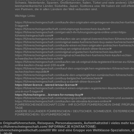
Schweiz, Niederlande, Spanien, Großbritannien, Italien, Türkei und viele andere); US
lateinamerikanische Länder, Südafrika, Japan, Südkorea usw. Wir haben ein voll effek
von Partnern, die in allen Ländern der Welt verbunden sind.
Wichtige Links:
https://führerscheingeschaft.com/kaufe-den-originalen-eingetragener-deutscher-fuehre
5-tagen/#
https://führerscheingesellschaft.com/ursprungs-bootsschein-kaufen/#
https://führerscheingeschaft.com/get-siich-ihr-fuhrungszeugnis-online-unter-https-
führerscheingeschaft-com/#
https://führerscheingeschaft.com/kaufen-sie-an-original-österreichischen-führerschein/
https://führerscheingeschaft.com/original-swiss-fuehrerschein-buy-swiss-fuehrerschein/
https://führerscheingeschaft.com/kaufe-einen-echten-originalen-polnischen-fuehrersch
https://führerscheingeschaft.com/buy-an-original-dutch-driver-licence/#
https://führerscheingeschaft.com/original-ungarischen-fuehrerschein-kaufen/#
https://führerscheingeschaft.com/original-schwedischen-fuehrerschein-kaufen-echter-
schwedischer-fuehrerschein-echt/#
https://führerscheingeschaft.com/kaufen-sie-uk-original-dvla-registered-license-eu-führ
online-kaufen-cheap-and-100-real/#
https://führerscheingeschaft.com/kauf-den-ursprünglichen-registrierten-führerschein-de
tschechischen-republik/#
https://führerscheingeschaft.com/kaufe-den-ursprünglichen-rumänischen-führerschein-
https://führerscheingeschaft.com/buy-belgische-fuehrerschein/#
https://führerscheingeschaft.com/buy-a-danish-driver-licence/#
https://driver-licence...istered-letvian-license/#
https://führerscheingeschaft.com/kauf-einen-originalen-registrierten-litauischen-fuehrer
uns-in-nur-5-tagen/#
https://fuhrscheingesc...licenses-for-norway-buy/#
https://führerscheingeschaft.com/ursprungs-portugiesischer-führerschein-und-ausweis
https://führerscheingeschaft.com/kaufen-sie-slovakia-licenses-online/#
FUHRERSCHEINGESSCHAFT.COM – IHR ECHTER FÜHRERSCHEIN OHNE PRÜFUNG
TAGE
ANDERE EU-LÄNDER FÜHRERSCHEIN / DEUTSCHER, SCHWEIZER, ÖSTERREICH
FÜHRERSCHEIN / EU-FÜHRERSCHEIN
n Originalführerschein, Reisepass, Personalausweis, Aufenthaltstitel i vieles mehr k
tps://führerscheingeschaft.com/ INFORMACJE KONTAKTOWE:
führerscheingesellschaft.com////// Wir sind eine Gruppe von Weltklasse-Spezialisten, d
 - 00:09