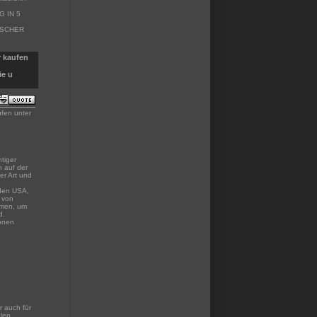
 IN 5
ISCHER
r kaufen
ie u
ufen unter
tiger
n auf der
er Art und
 den USA,
k von
mmen, um
d.
ionen
r auch für
len,