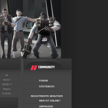
-df-
trick17
FORUM
=[GS]= ?
GÄSTEBUCH
Negus
E-SuSu
REGISTRIERTE BENUTZER
WER IST ONLINE?
UMFRAGEN