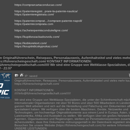
https://comprarcartaconducao.com/
https://patenteregistr...prare-la-patente-nautica/
https://patenteregistrata.com/
https://patentecomprat.../comprare-patente-napoli/
https://patentecomprata.com
https://acheterpermisconduireligne.com/
https://kupitivozackadozvolu.com/
https://kobkorekort.com/
https://koupitridicskyprukaz.com/
n Originalführerschein, Reisepass, Personalausweis, Aufenthaltstitel und vieles meh
tps://führerscheingeschaft.com/ KONTAKT INFORMATIONEN:
führerscheingesellschaft.com////// Wir sind eine Gruppe von Weltklasse-Spezialisten, d
 - 21:57
IP: saved
Originalführerschein, Reisepass, Personalausweis, Aufenthaltstitel und vieles mehr ka
https://führerscheingeschaft.com/
KONTAKT INFORMATIONEN:
/////info@führerscheingesellschaft.com//////
Wir sind eine Gruppe von Weltklasse-Spezialisten, die unter der Schirmherrschaft mäch
internationaler Organisationen mit über 50 Büros und über 500 Mitarbeitern in Länder
ganzen Welt arbeiten und sich auf die Herstellung und Fälschung von Dokumenten all
spezialisiert haben. Wir verfügen über die besten Maschinen, Geräte, Netzwerke und
Technologien, um hochwertige Originaldokumente aus einem Land in Europa, Asien,
Lateinamerika, Afrika und Australien zu stellen. Wir verfügen über ein großes Netzwer
Agenten, Organisationen und Regierungen, sterben an Penetrationssystemen zusa
sicherzustellen, dass Ihre Dokumente ordnungsgemäß in der Datenbank registriert sin
Besuchen Sie unsere Website (https://führerscheingeschaft.com) für weitere Informat
UNSERE LEISTUNGEN: