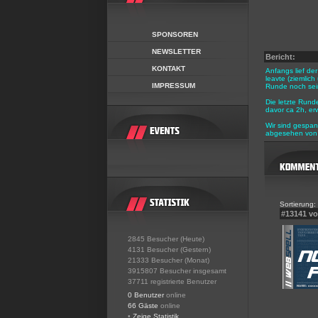
SPONSOREN
NEWSLETTER
Bericht:
KONTAKT
Anfangs lief de
leavte (ziemlic
IMPRESSUM
Runde noch sein
Die letzte Rund
davor ca 2h, erw
Wir sind gespan
abgesehen von 
Sortierung:
#13141 v
2845 Besucher (Heute)
4131 Besucher (Gestern)
21333 Besucher (Monat)
3915807 Besucher insgesamt
37711 registrierte Benutzer
0 Benutzer
online
66 Gäste
online
•
Zeige Statistik