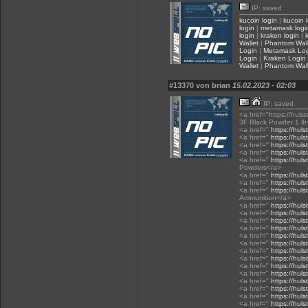
IP: saved
kucoin login
|
kucoin 
login
|
metamask logi
login
|
kraken login
|
Wallet
|
Phantom Wall
Login
|
Metamask Lo
Login
|
Kraken Login
Wallet
|
Phantom Wall
#13370 von brian
15.02.2023 - 02:03
IP: saved
<a href="https://huls
3F Black Powder 1 lb
<a href="
https://huls
<a href="
https://huls
<a href="
https://hul
<a href="
https://hul
<a href="
https://hul
Powders</a>
<a href="
https://huls
<a href="
https://hul
<a href="
https://huls
Ammunition</a>
<a href="
https://huls
<a href="
https://huls
<a href="
https://huls
<a href="
https://huls
<a href="
https://huls
<a href="
https://huls
<a href="
https://hul
<a href="
https://huls
<a href="
https://huls
<a href="
https://huls
<a href="
https://huls
<a href="
https://hul
<a href="
https://hul
<a href="
https://hul