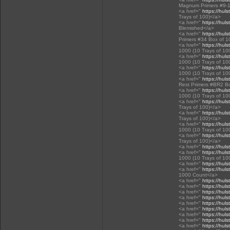
Magnum Primers #9-1
<a href="
https://huls
Trays of 100)</a>
<a href="
https://huls
Blemished</a>
<a href="
https://huls
Primers #34 Box of 1
<a href="
https://huls
1000 (10 Trays of 10
<a href="
https://huls
1000 (10 Trays of 10
<a href="
https://huls
1000 (10 Trays of 10
<a href="
https://huls
Rest Primers #BR2 Bo
<a href="
https://huls
1000 (10 Trays of 10
<a href="
https://huls
Trays of 100)</a>
<a href="
https://huls
Trays of 100)</a>
<a href="
https://huls
1000 (10 Trays of 10
<a href="
https://huls
Trays of 100)</a>
<a href="
https://huls
<a href="
https://huls
1000 (10 Trays of 10
<a href="
https://huls
<a href="
https://huls
1000 Count</a>
<a href="
https://huls
<a href="
https://huls
<a href="
https://huls
<a href="
https://huls
<a href="
https://huls
<a href="
https://huls
<a href="
https://huls
<a href="
https://huls
<a href="
https://huls