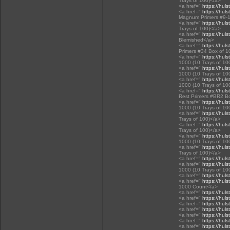
Trays of 100)</a>
<a href="
https://huls
<a href="
https://huls
Magnum Primers #9-1
<a href="
https://huls
Trays of 100)</a>
<a href="
https://huls
Blemished</a>
<a href="
https://huls
Primers #34 Box of 1
<a href="
https://huls
1000 (10 Trays of 10
<a href="
https://huls
1000 (10 Trays of 10
<a href="
https://huls
1000 (10 Trays of 10
<a href="
https://huls
Rest Primers #BR2 Bo
<a href="
https://huls
1000 (10 Trays of 10
<a href="
https://huls
Trays of 100)</a>
<a href="
https://huls
Trays of 100)</a>
<a href="
https://huls
1000 (10 Trays of 10
<a href="
https://huls
Trays of 100)</a>
<a href="
https://huls
<a href="
https://huls
1000 (10 Trays of 10
<a href="
https://huls
<a href="
https://huls
1000 Count</a>
<a href="
https://huls
<a href="
https://huls
<a href="
https://huls
<a href="
https://huls
<a href="
https://huls
<a href="
https://huls
<a href="
https://huls