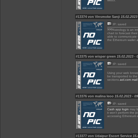
web3.
#13374 von Vinsmoke Sanji
15.02.2023
IP: saved
???
Astrology is an in
chart to forecast the
able to communicate w
the Ethereum wallet
#13375 von wisper green
15.02.2023 - 
IP: saved
Using your web browser
be transported to the
sections.
aol.com mail
#13376 von malina leoo
15.02.2023 - 0
IP: saved
Cash app login
may be
it won't perform the 
accessing Ethereum en
#13377 von Udaipur Escort Service
15.