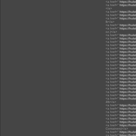
<a href="
https://hul
<a href="
https://hul
</a>
<a href="
https://hul
<a href="
https://hul
<a href="
https://hul
lb</a>
<a href="
https://hul
<a href="
https://hul
oz.)</a>
<a href="
https://hul
<a href="
https://hul
<a href="
https://hul
<a href="
https://hul
<a href="
https://hul
<a href="
https://hul
<a href="
https://hul
<a href="
https://huls
<a href="
https://huls
<a href="
https://huls
<a href="
https://huls
<a href="
https://huls
<a href="
https://huls
<a href="
https://huls
<a href="
https://huls
<a href="
https://huls
<a href="
https://huls
<a href="
https://huls
<a href="
https://huls
<a href="
https://huls
4lb</a>
<a href="
https://huls
<a href="
https://huls
<a href="
https://huls
<a href="
https://huls
<a href="
https://huls
<a href="
https://huls
<a href="
https://huls
Containers)</a>
<a href="
https://huls
<a href="
https://huls