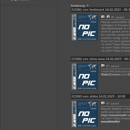
Sortierung:
#13361 von ferdinand
14.02.2023 - 08:
IP: saved
Haal je authentieke ri
verkrijgen in Europa
rijbewijsstrategie te 
recht te geven om in 
ten zeerste aanbevele
examen nodig, noch e
thuis niet eens garan
<a href="https://kopen
<a href="https://kopen
<a href="https://car
#13362 von shira seea
14.02.2023 - 09:
IP: saved
I read this post your 
WalletConnect
and
G
#13363 von shiba
14.02.2023 - 10:55
IP: saved
Wasabi Walletis a fre
verify and even contr
https://wasabiwallet.
<a href="https://was
wasabiwallet