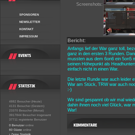
Screenshots:
SPONSOREN
NEWSLETTER
KONTAKT
IMPRESSUM
Bericht:
Anfangs lief der War ganz toll, be
ganz in den ersten 3 Runden. Dann
mussten aus dem 6on6 ein 5on5 m
seinen Höhepunkt als Headhunters
einfach nicht in einen War.
Die letzte Runde war auch leider
War am Stück, TRW war auch noch 
:-)
Wir sind gespannt ob wir mal wie
4882 Besucher (Heute)
dahin ihnen noch viel Glück, war
4131 Besucher (Gestern)
War!
23370 Besucher (Monat)
3917844 Besucher insgesamt
37711 registrierte Benutzer
0 Benutzer
online
60 Gäste
online
•
Zeige Statistik