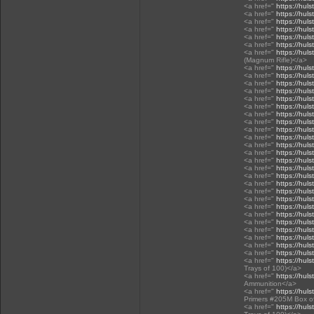
<a href="
https://huls
<a href="
https://huls
<a href="
https://hul
<a href="
https://hul
<a href="
https://huls
<a href="
https://huls
<a href="
https://huls
(Magnum Rifle)</a>
<a href="
https://huls
<a href="
https://huls
<a href="
https://huls
<a href="
https://huls
<a href="
https://huls
<a href="
https://huls
<a href="
https://huls
<a href="
https://huls
<a href="
https://huls
<a href="
https://huls
<a href="
https://huls
<a href="
https://huls
<a href="
https://huls
<a href="
https://huls
<a href="
https://huls
<a href="
https://hul
<a href="
https://hul
<a href="
https://hul
<a href="
https://hul
<a href="
https://huls
<a href="
https://hul
<a href="
https://huls
<a href="
https://hul
<a href="
https://huls
<a href="
https://huls
<a href="
https://huls
Trays of 100)</a>
<a href="
https://huls
Ammunition</a>
<a href="
https://huls
Primers #205M Box of
<a href="
https://huls