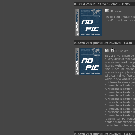
#13364 von lcuas
14.02.2023 - 11:06
IP: saved
I'm so glad I finally 
effort! Thank you for
#13365 von powell
14.02.2023 - 14:16
IP: saved
Buy a driver’s license 
a very difficult task f
license test and the pr
license without you ha
time. Because attendi
license for people wh
who can’t drive. We ca
within a few working d
not have to stress yo
fuhrerschein kaufen o
fuhrerschein kaufen
fuhrerschein kaufen 
fuhrerschein kaufen 
fuhrerschein kaufen 
fuhrerschein kaufen f
fuhrerschein kaufen 
fuhrerschein kaufen l
fuhrerschein kaufen 
fuhrerschein kaufen 
registrierten Führers
echten führerschein 
deutschen Führersch
#13366 von powell
14.02.2023 - 14:17