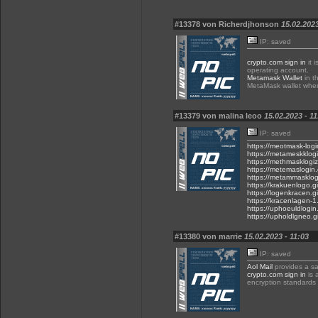
#13378 von Richerdjhonson
15.02.2023
IP: saved
crypto.com sign in
it 
operating account.
Metamask Wallet
in th
MetaMask wallet when
#13379 von malina leoo
15.02.2023 - 11
IP: saved
https://meotmask-logi
https://metameskklogi
https://methmasklogiz
https://metemaslogin.
https://metammasklogi
https://krakuenlogo.gi
https://logenkracen.gi
https://kracenlagen-1.
https://uphoeuldlogin.
https://upholdlgneo.g
#13380 von marrie
15.02.2023 - 11:03
IP: saved
Aol Mail
provides a sa
crypto.com sign in
is 
encryption standards 