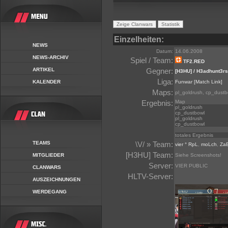
Einzelheiten:
NEWS
Datum:
14.06.2008
NEWS-ARCHIV
Spiel / Team:
TF2.RED
ARTIKEL
Gegner:
[H3HU] / H3adhunt3rs
Liga:
KALENDER
Funwar
[Match Link]
Maps:
pl_goldrush, cp_dustb
Ergebnis:
Map
pl_goldrush
cp_dustbowl
pl_goldrush
cp_dustbowl
totales Ergebnis
TEAMS
\V/ » Team:
vier ° RpL
,
moLch
,
Za
[H3HU] Team:
MITGLIEDER
Siehe Screenshots!
Server:
VIER PUBLIC
CLANWARS
HLTV-Server:
AUSZEICHNUNGEN
WERDEGANG