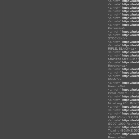
<a href="
https://huls
<a href="
https://huls
<a href="
https://huls
<a href="
https://huls
<a href="
https://huls
<a href="
https://huls
<a href="
https://huls
<a href="
https://huls
Primers</a>
<a href="
https://hul
<a href="
https://huls
STOCK!!</a>
<a href="
https://huls
<a href="
https://hul
RIFLE, BLACK</a>
<a href="
https://huls
<a href="
https://huls
Stainless Steel Slide
<a href="
https://huls
Revolver</a>
<a href="
https://huls
<a href="
https://huls
<a href="
https://huls
9MM</a>
<a href="
https://huls
Rounds</a>
<a href="
https://huls
Pistol Primers - 100 
<a href="
https://huls
<a href="
https://hul
Mossberg 940 JM P
<a href="
https://huls
<a href="
https://huls
<a href="
https://hul
Eagle (AE9AP) 1000
<a href="
https://hul
(5200) 1000 Round 
<a href="
https://hul
Training (B9MM3) 50
<a href="
https://huls
Rounds</a>