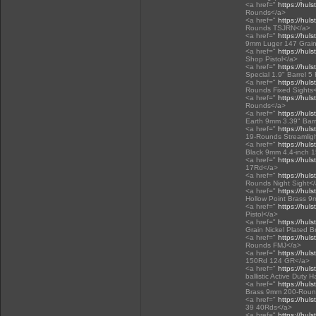
<a href="
https://huls
Rounds</a>
<a href="
https://huls
Rounds TSJRN</a>
<a href="
https://huls
9mm Luger 147 Grain
<a href="
https://huls
Shop Pistol</a>
<a href="
https://huls
Special 1.9" Barrel 5
<a href="
https://huls
Rounds Fixed Sights
<a href="
https://huls
Rounds</a>
<a href="
https://huls
Earth 9mm 3.39" Bar
<a href="
https://huls
19-Rounds Streamlig
<a href="
https://huls
Black 9mm 4.4-inch 
<a href="
https://huls
17Rd</a>
<a href="
https://huls
Rounds Night Sight<
<a href="
https://huls
Hollow Point Brass 
<a href="
https://huls
Pistol</a>
<a href="
https://hul
Grain Nickel Plated 
<a href="
https://huls
Rounds FMJ</a>
<a href="
https://huls
150Rd 124 GR</a>
<a href="
https://huls
ballistic Active Du
<a href="
https://huls
Brass 9mm 200-Roun
<a href="
https://huls
39 40Rds</a>
<a href="
https://huls