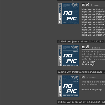
IP: saved
https://xn--verifiziert
https://xn--verifiziert
https://xn--verifiziert
https://xn--verifiziert
https://xn--verifiziert
https://xn--verifiziert
https://xn--verifiziert
https://xn--verifiziert
https://xn--verifiziert
https://xn--verifiziert
https://xn--verifiziert
#13367 von janne milton
14.02.2023 - 
IP: saved
If you're looking for
right place. In this b
as well as some troub
to PayPal or just nee
PayPal login
PayPal login
#13368 von Patrika Jones
14.02.2023 -
IP: saved
This app is perfect f
are not allowed to ins
www.aka.ms.yourpc
#13369 von momlodelti
14.02.2023 - 18