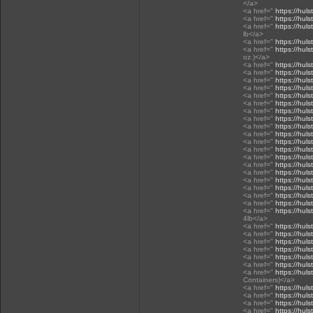
</a>
<a href="
https://hul
<a href="
https://hul
<a href="
https://hul
lb</a>
<a href="
https://hul
<a href="
https://hul
oz.)</a>
<a href="
https://hul
<a href="
https://hul
<a href="
https://hul
<a href="
https://hul
<a href="
https://hul
<a href="
https://hul
<a href="
https://hul
<a href="
https://huls
<a href="
https://huls
<a href="
https://huls
<a href="
https://huls
<a href="
https://huls
<a href="
https://huls
<a href="
https://huls
<a href="
https://huls
<a href="
https://huls
<a href="
https://huls
<a href="
https://huls
<a href="
https://huls
<a href="
https://huls
4lb</a>
<a href="
https://huls
<a href="
https://huls
<a href="
https://huls
<a href="
https://huls
<a href="
https://huls
<a href="
https://huls
<a href="
https://huls
Containers)</a>
<a href="
https://huls
<a href="
https://huls
<a href="
https://huls
<a href="
https://huls