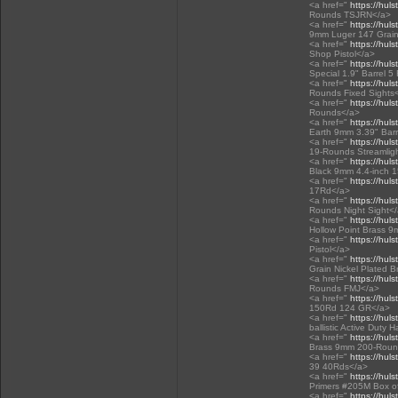
<a href="
https://huls
Rounds TSJRN</a>
<a href="
https://huls
9mm Luger 147 Grain
<a href="
https://huls
Shop Pistol</a>
<a href="
https://huls
Special 1.9" Barrel 5
<a href="
https://huls
Rounds Fixed Sights
<a href="
https://huls
Rounds</a>
<a href="
https://huls
Earth 9mm 3.39" Bar
<a href="
https://huls
19-Rounds Streamlig
<a href="
https://huls
Black 9mm 4.4-inch 
<a href="
https://huls
17Rd</a>
<a href="
https://huls
Rounds Night Sight<
<a href="
https://huls
Hollow Point Brass 
<a href="
https://huls
Pistol</a>
<a href="
https://hul
Grain Nickel Plated 
<a href="
https://huls
Rounds FMJ</a>
<a href="
https://huls
150Rd 124 GR</a>
<a href="
https://huls
ballistic Active Du
<a href="
https://huls
Brass 9mm 200-Roun
<a href="
https://huls
39 40Rds</a>
<a href="
https://huls
Primers #205M Box of
<a href="
https://huls