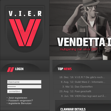
18. Dez. '16:
V.I.E.R.? Die gibt's noch...
8. Aug. '12:
Guild Wars 2 - Informatio...
3. Mai '11:
Das Clantreffen
23. Aug. '12:
Fast geschafft
8. Jun. '09:
VIER-Clan legt wert auf Ä...
•
Jetzt registrieren
•
Passwort vergessen?
•
registrierte Benutzer