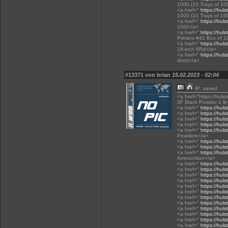
1000 (10 Trays of 10
<a href="
https://huls
1000 (10 Trays of 10
<a href="
https://huls
100)</a>
<a href="
https://huls
Primers #41 Box of 1
<a href="
https://huls
18-inch 6Rd</a>
<a href="
https://huls
shot)</a>
#13371 von brian
15.02.2023 - 02:04
IP: saved
<a href="https://huls
3F Black Powder 1 lb
<a href="
https://huls
<a href="
https://huls
<a href="
https://hul
<a href="
https://hul
<a href="
https://hul
Powders</a>
<a href="
https://huls
<a href="
https://hul
<a href="
https://huls
Ammunition</a>
<a href="
https://huls
<a href="
https://huls
<a href="
https://huls
<a href="
https://huls
<a href="
https://huls
<a href="
https://huls
<a href="
https://hul
<a href="
https://huls
<a href="
https://huls
<a href="
https://huls
<a href="
https://huls
<a href="
https://hul