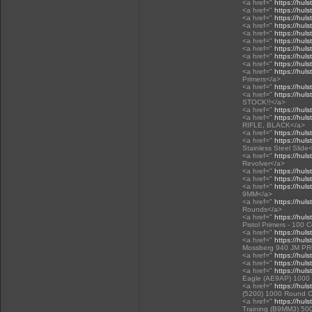
<a href="
https://huls
<a href="
https://huls
<a href="
https://huls
<a href="
https://huls
<a href="
https://huls
<a href="
https://huls
<a href="
https://huls
<a href="
https://huls
<a href="
https://huls
<a href="
https://huls
Primers</a>
<a href="
https://hul
<a href="
https://huls
STOCK!!</a>
<a href="
https://huls
<a href="
https://hul
RIFLE, BLACK</a>
<a href="
https://huls
<a href="
https://huls
Stainless Steel Slide
<a href="
https://huls
Revolver</a>
<a href="
https://huls
<a href="
https://huls
<a href="
https://huls
9MM</a>
<a href="
https://huls
Rounds</a>
<a href="
https://huls
Pistol Primers - 100 
<a href="
https://huls
<a href="
https://hul
Mossberg 940 JM P
<a href="
https://huls
<a href="
https://huls
<a href="
https://hul
Eagle (AE9AP) 1000
<a href="
https://hul
(5200) 1000 Round 
<a href="
https://hul
Training (B9MM3) 50