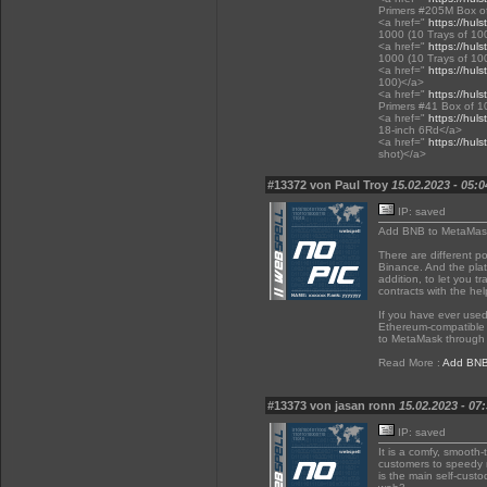
Primers #205M Box of
<a href="
https://huls
1000 (10 Trays of 10
<a href="
https://huls
1000 (10 Trays of 10
<a href="
https://huls
100)</a>
<a href="
https://huls
Primers #41 Box of 1
<a href="
https://huls
18-inch 6Rd</a>
<a href="
https://huls
shot)</a>
#13372 von Paul Troy
15.02.2023 - 05:0
IP: saved
Add BNB to MetaMas
There are different p
Binance. And the plat
addition, to let you t
contracts with the he
If you have ever used
Ethereum-compatible 
to MetaMask through 
Read More :
Add BNB
#13373 von jasan ronn
15.02.2023 - 07
IP: saved
It is a comfy, smooth-
customers to speedy m
is the main self-cust