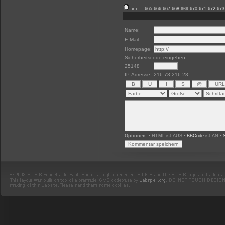
«
‹
...
665
666
667
668
669
670
671
672
673
Name:
E-Mail:
Homepage:
Sicherheitscode eingeben
25148
IP-Adresse:
216.73.216.23
Optionen:
• HTML ist AUS •
BBCode
ist AN •