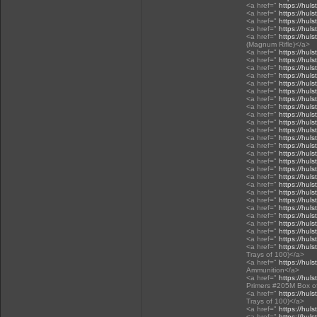
<a href="
https://hul
<a href="
https://hul
<a href="
https://huls
<a href="
https://huls
<a href="
https://huls
(Magnum Rifle)</a>
<a href="
https://huls
<a href="
https://huls
<a href="
https://huls
<a href="
https://huls
<a href="
https://huls
<a href="
https://huls
<a href="
https://huls
<a href="
https://huls
<a href="
https://huls
<a href="
https://huls
<a href="
https://huls
<a href="
https://huls
<a href="
https://huls
<a href="
https://huls
<a href="
https://huls
<a href="
https://hul
<a href="
https://hul
<a href="
https://hul
<a href="
https://hul
<a href="
https://huls
<a href="
https://hul
<a href="
https://huls
<a href="
https://hul
<a href="
https://huls
<a href="
https://huls
<a href="
https://huls
Trays of 100)</a>
<a href="
https://huls
Ammunition</a>
<a href="
https://huls
Primers #205M Box of
<a href="
https://huls
Trays of 100)</a>
<a href="
https://huls
<a href="
https://huls