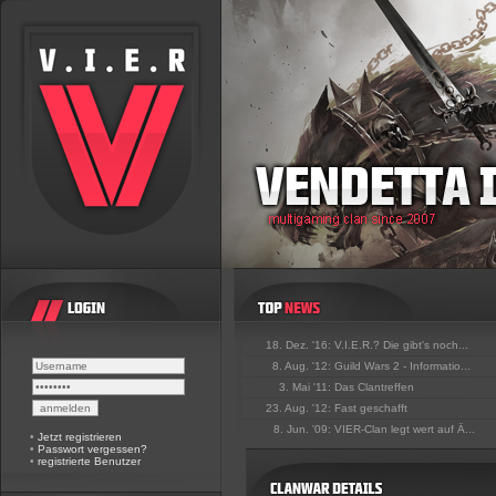
18. Dez. '16:
V.I.E.R.? Die gibt's noch...
8. Aug. '12:
Guild Wars 2 - Informatio...
3. Mai '11:
Das Clantreffen
23. Aug. '12:
Fast geschafft
8. Jun. '09:
VIER-Clan legt wert auf Ä...
•
Jetzt registrieren
•
Passwort vergessen?
•
registrierte Benutzer