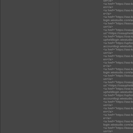
us</a>
<a href="https://sso-
en</a>
<a href="https://sso-
e</a>
<a href="https://sso-
login.wixstudio.com/
<a href="https://isso
us</a>
<a href="https://oss
us">https://ossuphel
<a href="https://oss-i
upheldlogin.wixstudi
<a href="https://upho
accountlogi.wixstudi
<a href="https://sso-
us</a>
<a href="https://sso-
en</a>
<a href="https://sso-
e</a>
<a href="https://sso-
login.wixstudio.com/
<a href="https://isso
us</a>
<a href="https://oss
us">https://ossuphel
<a href="https://oss-i
upheldlogin.wixstudi
<a href="https://upho
accountlogi.wixstudi
<a href="https://sso-
us</a>
<a href="https://sso-
en</a>
<a href="https://sso-
e</a>
<a href="https://sso-
login.wixstudio.com/
<a href="https://isso
us</a>