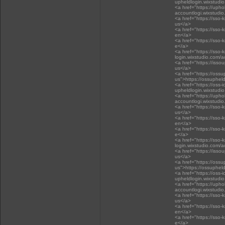
upheldlogin.wixstudi
<a href="https://upho
accountlogi.wixstudi
<a href="https://sso-
us</a>
<a href="https://sso-
en</a>
<a href="https://sso-
e</a>
<a href="https://sso-
login.wixstudio.com/
<a href="https://isso
us</a>
<a href="https://oss
us">https://ossuphel
<a href="https://oss-i
upheldlogin.wixstudi
<a href="https://upho
accountlogi.wixstudi
<a href="https://sso-
us</a>
<a href="https://sso-
en</a>
<a href="https://sso-
e</a>
<a href="https://sso-
login.wixstudio.com/
<a href="https://isso
us</a>
<a href="https://oss
us">https://ossuphel
<a href="https://oss-i
upheldlogin.wixstudi
<a href="https://upho
accountlogi.wixstudi
<a href="https://sso-
us</a>
<a href="https://sso-
en</a>
<a href="https://sso-
e</a>