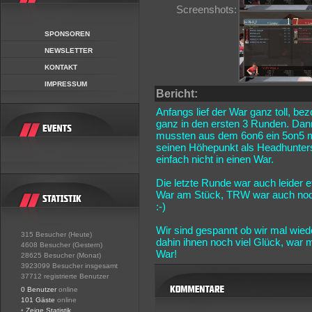
Screenshots:
SPONSOREN
NEWSLETTER
KONTAKT
IMPRESSUM
Bericht:
Anfangs lief der War ganz toll, be
ganz in den ersten 3 Runden. Dann
mussten aus dem 6on6 ein 5on5 m
seinen Höhepunkt als Headhunters
einfach nicht in einen War.
Die letzte Runde war auch leider
War am Stück, TRW war auch noch 
:-)
Wir sind gespannt ob wir mal wie
315 Besucher (Heute)
dahin ihnen noch viel Glück, war
4608 Besucher (Gestern)
War!
28625 Besucher (Monat)
3923099 Besucher insgesamt
37712 registrierte Benutzer
0 Benutzer
online
101 Gäste
online
•
Zeige Statistik