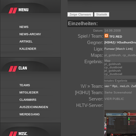
Einzelheiten:
NEWS
Datum:
14.06.2008
NEWS-ARCHIV
Spiel / Team:
TF2.RED
ARTIKEL
Gegner:
[H3HU] / H3adhunt3rs
Liga:
KALENDER
Funwar
[Match Link]
Maps:
pl_goldrush, cp_dustb
Ergebnis:
Map
pl_goldrush
cp_dustbowl
pl_goldrush
cp_dustbowl
totales Ergebnis
TEAMS
\V/ » Team:
vier ° RpL
,
moLch
,
Za
[H3HU] Team:
MITGLIEDER
Siehe Screenshots!
Server:
VIER PUBLIC
CLANWARS
HLTV-Server:
AUSZEICHNUNGEN
WERDEGANG