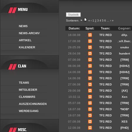
Sortieren:
«
‹
1
2
3
4
5
6
...
›
»
NEWS
Datum:
Spiel:
Team:
Gegner:
NEWS-ARCHIV
18.08.08
TF2.RED
dXp.
ARTIKEL
17.08.08
TF2.RED
.:eX.Duo:.
KALENDER
29.05.09
TF2.RED
snuke
28.04.08
TF2.RED
hundert
07.06.08
TF2.RED
[TRW]
08.06.08
TF2.RED
[H3HU]
14.06.08
TF2.RED
[H3HU]
14.06.08
TF2.RED
[TRW]
TEAMS
27.06.08
TF2.RED
[TRW]
MITGLIEDER
29.06.08
TF2.RED
[AX]
CLANWARS
10.02.11
TF2.RED
Xen
05.07.08
TF2.RED
[TRW]
AUSZEICHNUNGEN
18.07.08
TF2.RED
*NOB*
WERDEGANG
19.07.08
TF2.RED
[TRW]
07.08.08
TF2.RED
XES
12.08.08
TF2.RED
[PHD]