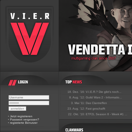
18. Dez. '16:
V.I.E.R.? Die gibt's noch...
8. Aug. '12:
Guild Wars 2 - Informatio...
3. Mai '11:
Das Clantreffen
23. Aug. '12:
Fast geschafft
22. Okt. '10:
ETF2L Season 8 - Week #1 ...
•
Jetzt registrieren
•
Passwort vergessen?
•
registrierte Benutzer