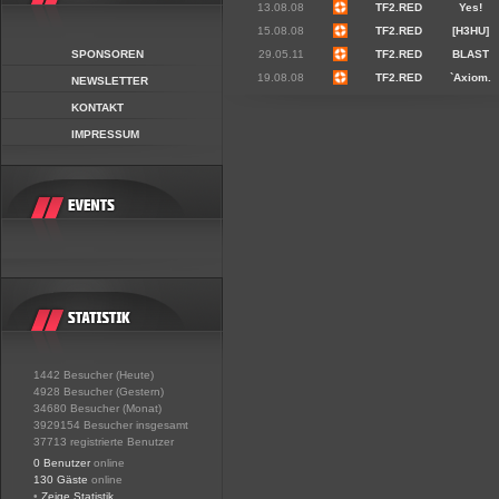
13.08.08
TF2.RED
Yes!
15.08.08
TF2.RED
[H3HU]
SPONSOREN
29.05.11
TF2.RED
BLAST
19.08.08
TF2.RED
`Axiom.
NEWSLETTER
KONTAKT
IMPRESSUM
1442 Besucher (Heute)
4928 Besucher (Gestern)
34680 Besucher (Monat)
3929154 Besucher insgesamt
37713 registrierte Benutzer
0 Benutzer
online
130 Gäste
online
•
Zeige Statistik