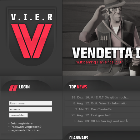
18. Dez. '16:
V.I.E.R.? Die gibt's noch...
8. Aug. '12:
Guild Wars 2 - Informatio...
3. Mai '11:
Das Clantreffen
23. Aug. '12:
Fast geschafft
8. Jun. '09:
VIER-Clan legt wert auf Ä...
•
Jetzt registrieren
•
Passwort vergessen?
•
registrierte Benutzer