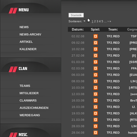
Sortieren:
1
2
3
4
5
...
›
»
NEWS
Datum:
Spiel:
Team:
Gegne
NEWS-ARCHIV
02.02.08
TF2.RED
TSF
ARTIKEL
09.02.08
TF2.RED
[PRO
KALENDER
10.02.08
TF2.RED
[PRE
27.02.08
TF2.RED
[0]
01.03.08
TF2.RED
[SSfS
02.03.08
TF2.RED
FFA
06.03.08
TF2.RED
[EUA
08.03.08
TF2.RED
L!H 
TEAMS
10.03.08
TF2.RED
[-RTS
MITGLIEDER
12.03.08
TF2.RED
|se
CLANWARS
16.03.08
TF2.RED
Bro
16.03.08
TF2.RED
IJ.
AUSZEICHNUNGEN
19.03.08
TF2.RED
[ALK
WERDEGANG
21.03.08
TF2.RED
[RTS
28.03.08
TF2.RED
L!H
28.04.08
TF2.RED
hunde