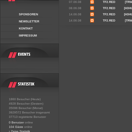
07.06.08
TF2.RED
[TRW
08.06.08
TF2.RED
[H3H
SPONSOREN
14.06.08
TF2.RED
[H3H
14.06.08
TF2.RED
[TRW
NEWSLETTER
KONTAKT
IMPRESSUM
1860 Besucher (Heute)
4928 Besucher (Gestern)
35098 Besucher (Monat)
3929572 Besucher insgesamt
37713 registrierte Benutzer
0 Benutzer
online
104 Gäste
online
•
Zeige Statistik