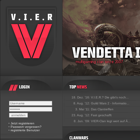
18. Dez. '16:
V.I.E.R.? Die gibt's noch...
8. Aug. '12:
Guild Wars 2 - Informatio...
3. Mai '11:
Das Clantreffen
23. Aug. '12:
Fast geschafft
8. Jun. '09:
VIER-Clan legt wert auf Ä...
•
Jetzt registrieren
•
Passwort vergessen?
•
registrierte Benutzer