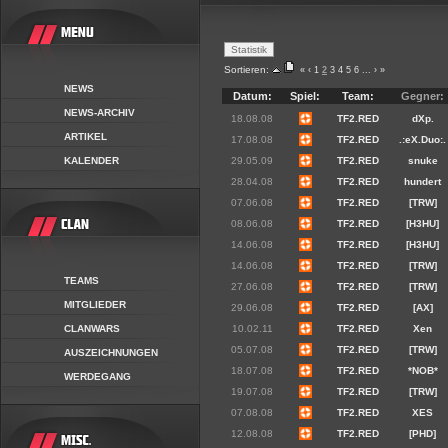
Sortieren:
«
‹
1
2
3
4
5
6
...
›
»
NEWS
Datum:
Spiel:
Team:
Gegner:
NEWS-ARCHIV
18.08.08
TF2.RED
dXp.
ARTIKEL
17.08.08
TF2.RED
.:eX.Duo:.
KALENDER
29.05.09
TF2.RED
snuke
28.04.08
TF2.RED
hundert
07.06.08
TF2.RED
[TRW]
08.06.08
TF2.RED
[H3HU]
14.06.08
TF2.RED
[H3HU]
14.06.08
TF2.RED
[TRW]
TEAMS
27.06.08
TF2.RED
[TRW]
MITGLIEDER
29.06.08
TF2.RED
[AX]
CLANWARS
10.02.11
TF2.RED
Xen
05.07.08
TF2.RED
[TRW]
AUSZEICHNUNGEN
18.07.08
TF2.RED
*NOB*
WERDEGANG
19.07.08
TF2.RED
[TRW]
07.08.08
TF2.RED
XES
12.08.08
TF2.RED
[PHD]