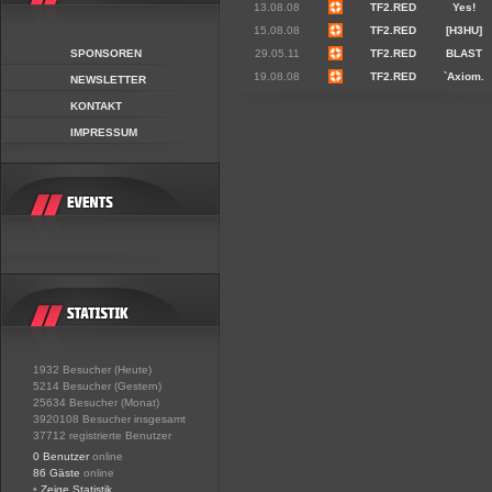
13.08.08
TF2.RED
Yes!
15.08.08
TF2.RED
[H3HU]
SPONSOREN
29.05.11
TF2.RED
BLAST
19.08.08
TF2.RED
`Axiom.
NEWSLETTER
KONTAKT
IMPRESSUM
1932 Besucher (Heute)
5214 Besucher (Gestern)
25634 Besucher (Monat)
3920108 Besucher insgesamt
37712 registrierte Benutzer
0 Benutzer
online
86 Gäste
online
•
Zeige Statistik